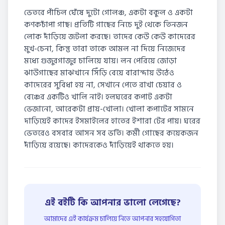
ভেতরে পাঁচিল ঘেঁষে দুটো গোলঞ্চ, একটা বকুল ও একটা
কণকচাঁপা গাছ। প্রতিটি গাছের নিচে দুই থেকে তিনজন
লোক দাঁড়িয়ে জটলা করছে। তাদের কেউ কেউ কাদেরের
মুখ-চেনা, কিন্তু তারা তাকে আমল না দিয়ে নিজেদের
মধ্যে গুজুরগাজুর চালিয়ে যায়। লন পেরিয়ে জোড়া
ঝাউগাছের মাঝখানে সিঁড়ি বেয়ে বারান্দায় উঠেও
কাদেরের সুবিধা হয় না, সেখানে পেতে রাখা চেয়ার ও
বেঞ্চের একটিও খালি নাই। হলঘরের কপাট একটা
ভেজানো, আরেকটা প্রায়-খোলা। খোলা কপাটের সামনে
দাড়িয়েই কাদের ইসমাইলের হাতের ইশারা টের পায়। ঘরের
ভেতরেও বসবার আসন সব ভর্তি। কর্মী গোছের কয়েকজন
দাঁড়িয়ে রয়েছে। কাদেরকেও দাঁড়িয়েই থাকতে হয়।
এই বইটি কি আপনার ভালো লেগেছে?
আমাদের এই কার্যক্রম চালিয়ে নিতে আপনার সহযোগিতা