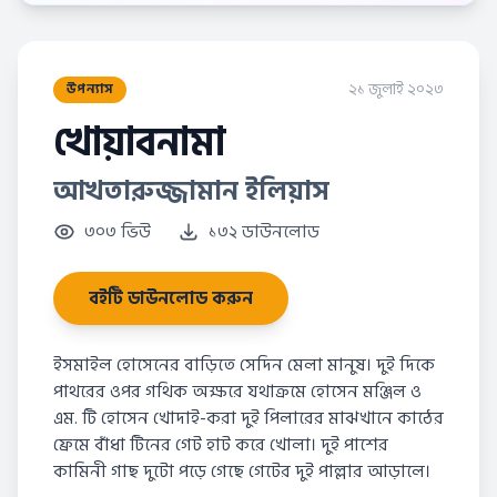
২১ জুলাই ২০২৩
উপন্যাস
খোয়াবনামা
আখতারুজ্জামান ইলিয়াস
৩০৩ ভিউ
১৩২ ডাউনলোড
বইটি ডাউনলোড করুন
ইসমাইল হোসেনের বাড়িতে সেদিন মেলা মানুষ। দুই দিকে
পাথরের ওপর গথিক অক্ষরে যথাক্রমে হোসেন মঞ্জিল ও
এম. টি হোসেন খোদাই-করা দুই পিলারের মাঝখানে কাঠের
ফ্রেমে বাঁধা টিনের গেট হাট করে খোলা। দুই পাশের
কামিনী গাছ দুটো পড়ে গেছে গেটের দুই পাল্লার আড়ালে।