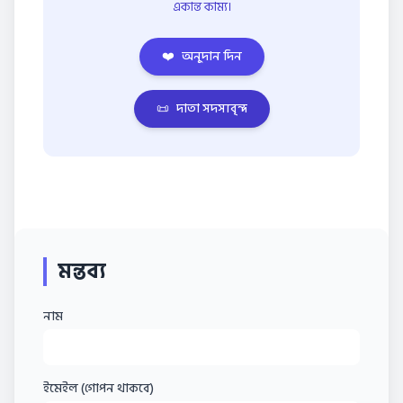
একান্ত কাম্য।
❤️
অনুদান দিন
📜
দাতা সদস্যবৃন্দ
মন্তব্য
নাম
ইমেইল (গোপন থাকবে)