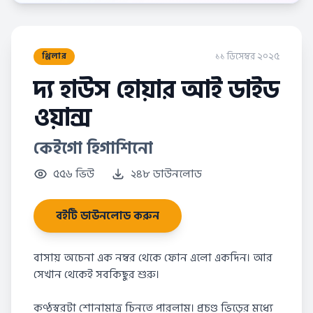
১১ ডিসেম্বর ২০২৫
থ্রিলার
দ্য হাউস হোয়ার আই ডাইড
ওয়ান্স
কেইগো হিগাশিনো
৫৫৬ ভিউ
২৪৮ ডাউনলোড
বইটি ডাউনলোড করুন
বাসায় অচেনা এক নম্বর থেকে ফোন এলো একদিন। আর
সেখান থেকেই সবকিছুর শুরু।
কণ্ঠস্বরটা শোনামাত্র চিনতে পারলাম। প্রচণ্ড ভিড়ের মধ্যে