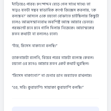
দাঁড়িয়েও পারব। হৃৎস্পন্দন বেড়ে গেল সাথে সাথে। তা
সত্ত্বেও যতটা সম্ভব স্বাভাবিক কণ্ঠে জিজ্ঞেস করলাম, ‘কে
বলছেন?’ আসলে ওকে হয়তো বোঝাতে চাইছিলাম কিছুটা
হলেও আত্মসম্মানবোধ অবশিষ্ট আছে আমার ভেতরে।
পরক্ষণেই মনে মনে গালি দিলাম নিজেকে। আহাম্মকের
মতন কথাটা না বললেও হতো।
“ইয়ে, মিসেস নাকানো বলছি।”
ডাকনামটা বলেনি, বিয়ের পরের নামটা বলেছে কেবল।
হয়তো ওর মনেও আমার মতন একই কথাই ঘুরছিল।
“মিসেস নাকানো?” না চেনার ভান অব্যাহত রাখলাম।
“ওহ, সরি। কুরাহাশি। সায়াকা কুরাহাশি বলছি।”