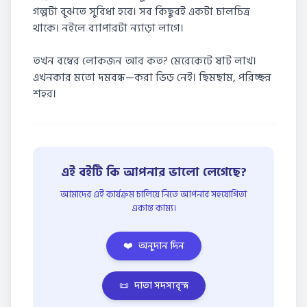
গল্পটা বুঝতে সুবিধা হবে। সব কিছুরই একটা চালচিত্র
থাকে। নইলে ব্যাপারটা ন্যাড়া লাগে।
তখন বম্বের লোকজন আর কত? মেরেকেটে ষাট লাখ।
এখনকার মতো দমবন্ধ—করা ভিড় নেই। ছিমছাম, পরিচ্ছন্ন
শহর।
এই বইটি কি আপনার ভালো লেগেছে?
আমাদের এই কার্যক্রম চালিয়ে নিতে আপনার সহযোগিতা
একান্ত কাম্য।
❤️
অনুদান দিন
📜
দাতা সদস্যবৃন্দ