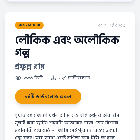
২১ আগস্ট ২০২৫
রহস্য রোমাঞ্চ
লৌকিক এবং অলৌকিক
গল্প
প্রফুল্ল রায়
৩৩৬ ভিউ
১২৭ ডাউনলোড
বইটি ডাউনলোড করুন
চুয়ান্ন বছর আগে যখন আমি বম্বে যাই তখনও তার নাম
মুম্বাই করা হয়নি। শহরটা আজকের মতো এমন বিশাল
মহানগরী হয়ে ওঠেনি। আমি সেই পুরোনো বম্বের একটা
গল্প বলব। তার আগে একটু ভণিতা করে নিই। তা হলে