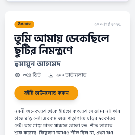
২০ আগস্ট ২০২৫
উপন্যাস
তুমি আমায় ডেকেছিলে
ছুটির নিমন্ত্রণে
হুমায়ূন আহমেদ
৩৫৪ ভিউ
২০০ ডাউনলোড
বইটি ডাউনলোড করুন
নবনী অনেকক্ষণ থেকে হাঁটছে। কতক্ষণ সে জানে না। তার
হাতে ঘড়ি নেই। এ রকম অজ পাড়াগায়ে ঘড়ির দরকারও
নেই। তবে গায়ে চাদর থাকলে ভালো হত। শীত লাগতে
শুরু করেছে। কিছুক্ষণ আগেও শীত ছিল না, এখন ঝপ