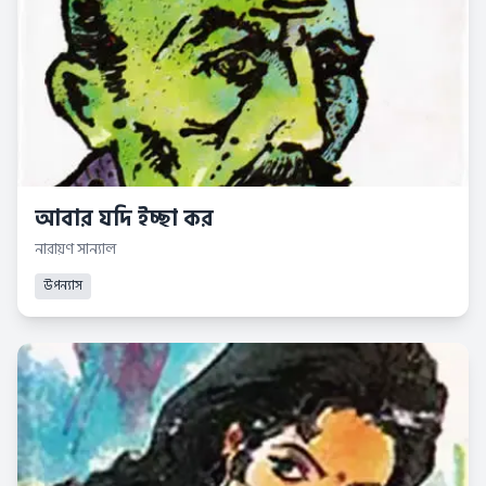
আবার যদি ইচ্ছা কর
নারায়ণ সান্যাল
উপন্যাস