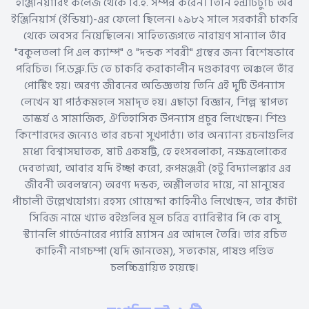
ইঞ্জিনিয়ারিং কলেজ থেকে বি.ই. সম্পন্ন করেন। তিনি ইন্সটিট্যুট অব
ইঞ্জিনিয়ার্স (ইন্ডিয়া)-এর ফেলো ছিলেন। ১৯৮২ সালে সরকারী চাকরি
থেকে অবসর নিয়েছিলেন। সাহিত্যজগতে নারায়ণ সান্যাল তাঁর
"বকুলতলা পি এল ক্যাম্প" ও "দন্ডক শবরী" গ্রন্থের জন্য বিশেষভাবে
পরিচিত। পি.ডব্লু.ডি তে চাকরি করাকালীন দণ্ডকারণ্য অঞ্চলে তাঁর
পোস্টিং হয়। অরণ‍্য জীবনের অভিজ্ঞতায় তিনি এই দুটি উপন্যাস
লেখেন যা পাঠকমহলে সমাদৃত হয়। এছাড়া বিজ্ঞান, শিল্প স্থাপত্য
ভাস্কর্য ও সামাজিক, ঐতিহাসিক উপন্যাস প্রচুর লিখেছেন। শিশু
কিশোরদের জন্যেও তার রচনা সুখপাঠ্য। তার অন্যান্য রচনাগুলির
মধ্যে বিশ্বাসঘাতক, ষাট একষট্টি, হে হংসবলাকা, নক্ষত্রলোকের
দেবতাত্মা, আবার যদি ইচ্ছা করো, রূপমঞ্জরী (হটু বিদ্যালঙ্কার এর
জীবনী অবলম্বনে) অরণ্য দন্ডক, অশ্লীলতার দায়ে, না মানুষের
পাঁচালী উল্লেখযোগ্য। রহস্য গোয়েন্দা কাহিনীও লিখেছেন, তার কাঁটা
সিরিজ নামে খ্যাত বইগুলির মূল চরিত্র ব্যারিস্টার পি কে বাসু
স্ট্যানলি গার্ডেনারের প্যারি ম্যাসন এর আদলে তৈরি। তার রচিত
কাহিনী নাগচম্পা (যদি জানতেম), সত্যকাম, পাষণ্ড পণ্ডিত
চলচ্চিত্রায়িত হয়েছে।