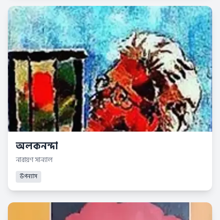
অলকনন্দা
নারায়ণ সান্যাল
উপন্যাস