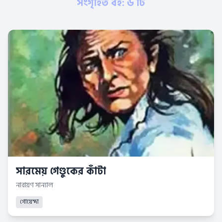
সংগৃহিত বই: ৬ টি
সারমেয় গেণ্ডুকের কাঁটা
নারায়ণ সান্যাল
গোয়েন্দা