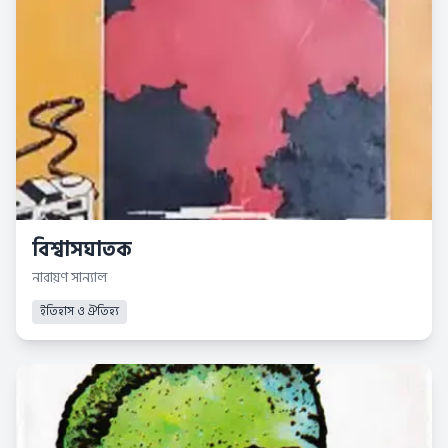
বিশ্বাসঘাতক
নারায়ণ সান্যাল
ইতিহাস ও ঐতিহ্য