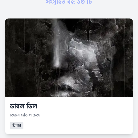
সংগৃহিত বই: ১৩ টি
ডাবল ডিল
জেমস হ্যাডলি চেজ
থ্রিলার