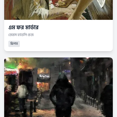
এম ফর মার্ডার
জেমস হ্যাডলি চেজ
থ্রিলার