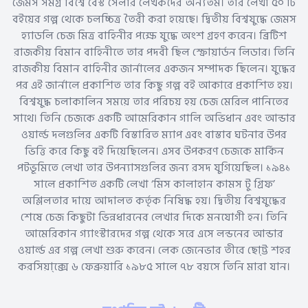
জেমস সমগ্র বিশ্বে বেস্ট সেলার লেখকদের অন্যতম। তার লেখা ৫০ টি
বইয়ের গল্প থেকে চলচ্চিত্র তৈরী করা হয়েছে। দ্বিতীয় বিশ্বযুদ্ধে জেমস
হ্যাডলি চেজ মিত্র বাহিনীর পক্ষে যুদ্ধে অংশ গ্রহণ করেন। ব্রিটিশ
রাজকীয় বিমান বাহিনীতে তার পদবী ছিল স্ক্রোয়ার্ডন লিডার। তিনি
রাজকীয় বিমান বাহিনীর জার্নালের একজন সম্পাদক ছিলেন। যুদ্ধের
পর এই জার্নালে প্রকাশিত তার কিছু গল্প বই আকারে প্রকাশিত হয়।
বিশ্বযুদ্ধ চলাকালিন সময়ে তার পরিচয় হয় চেজ মেরিল পানিতের
সাথে। তিনি চেজকে একটি আমেরিকান গালি অভিধান এবং আন্ডার
ওয়ার্ল্ড দলগুলির একটি বিস্তারিত ম্যাপ এবং বাস্তাব ঘটনার উপর
ভিত্তি করে কিছু বই দিয়েছিলেন। এসব উপকরণ চেজকে মার্কিন
পটভূমিতে লেখা তার উপন্যাসগুলির জন্য রসদ যুগিয়েছিল। ১৯৪১
সালে প্রকাশিত একটি লেখা ‘মিস কালাহান কামস টু গ্রিফ’
অশ্লিলতার দায়ে আদালত কর্তৃক নিষিদ্ধ হয়। দ্বিতীয় বিশ্বযুদ্ধের
শেষে চেজ কিছুটা ভিন্নধারনের লেখার দিকে মনযোগী হন। তিনি
আমেরিকান গ্যাংস্টারদের গল্প থেকে সরে এসে লন্ডনের আন্ডার
ওয়ার্ল্ড এর গল্প লেখা শুরু করেন। লেক জেনেভার তীরে ছো্ট্ট শহর
করসিয়া্ক্সে ৬ ফেব্রুয়ারি ১৯৮৫ সালে ৭৮ বয়সে তিনি মারা যান।