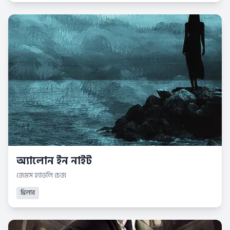
অ্যালোন ইন নাইট
জেমস হ্যাডলি চেজ
থ্রিলার