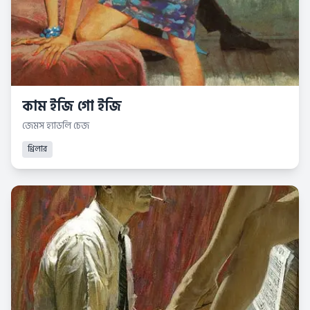
কাম ইজি গো ইজি
জেমস হ্যাডলি চেজ
থ্রিলার