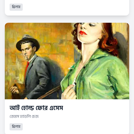
থ্রিলার
আই হোল্ড ফোর এসেস
জেমস হ্যাডলি চেজ
থ্রিলার