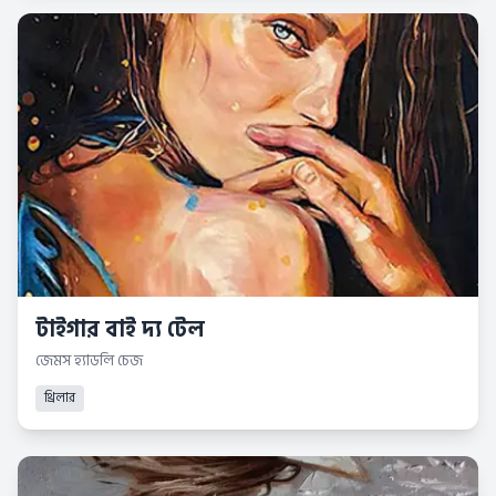
টাইগার বাই দ্য টেল
জেমস হ্যাডলি চেজ
থ্রিলার