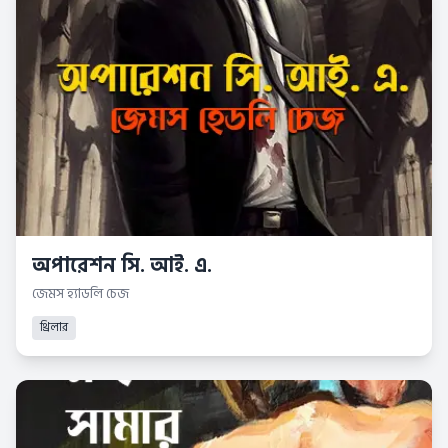
অপারেশন সি. আই. এ.
জেমস হ্যাডলি চেজ
থ্রিলার