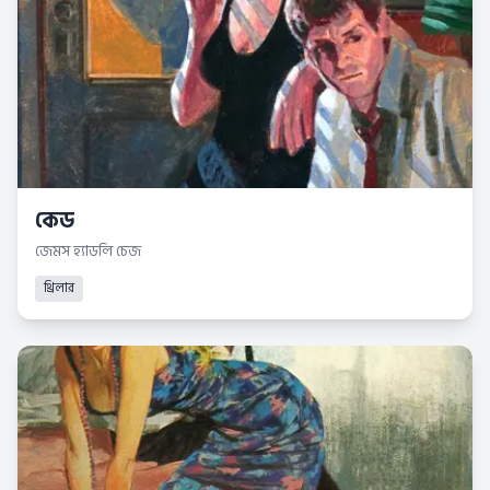
কেড
জেমস হ্যাডলি চেজ
থ্রিলার