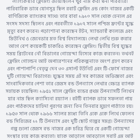
ল্যাংকেস্টার ফ্লেমিং। জন্মেছিলেন খুব নাম করা ধনী পরিবারে।
পারিবারিক ভাবে যোগসূত্র ছিল রবার্ট ফ্লেমিং এন্ড কোং নামের একটি
বাণিজ্যিক ব্যাংকের সাথে। তার বাবা ১৯১০ সাল থেকে হেনলে এর
সংসদ সদস্য ছিলেন এবং পরবর্তীতে ১৯১৭ সালে পশ্চিম ফ্রন্টের যুদ্ধে
মৃত্যু বরণ করেন। পড়াশোনা করেছেন ইটন, স্যান্ডহার্স্ট কলেজে এবং
মিউনিখ ও জেনেভার মত বিশ্ব বিদ্যালয়ে। লেখা লেখি শুরু করার
আগে বেশ কয়েকটি চাকরিও করেছেন ফ্লেমিং। দ্বিতীয় বিশ্ব যুদ্ধের
সময় ব্রিটেনের নৌ বিভাগের গোয়েন্দা হিসেবে কাজ করতেন। তখনই
ফ্লেমিং গোল্ডেন আই অপারেশনের পরিকল্পনাতে অংশ গ্রহণ করেন
এবং পাশাপাশি নেতৃত্ব দেন ৩০ এসাল্ট ইউনিট এবং টি-ফোর্স নামের
দুটি গোয়েন্দা বিভাগের। যুদ্ধের সময় এই সব কাজের অভিজ্ঞতা এবং
সাংবাদিকতার পেশা তার জেমস বন্ড উপন্যাসে লেখার ক্ষেত্রে ব্যাপক
সহায়ক হয়েছিল। ১৯৫২ সালে ফ্লেমিং বন্ডের প্রথম উপন্যাসটি লিখেন
যার নাম ছিল ক্যাসিনো রয়্যাল । বইটি ব্যাপক ভাবে সফলতা পায়
এবং পাঠকদের চাহিদা পূরণের জন্য তিন তিনবার মুদ্রণে পাঠাতে হয়।
১৯৫৩ সাল থেকে ১৯৬৬ সালের মধ্যে তিনি একে একে লিখে ফেলেন
বন্ড সিরিজের ১১ টি উপন্যাস এবং দুটি ছোট গল্পের সমগ্র। উপন্যাসের
গল্প গুলো জেমস বন্ড নামের এক চরিত্র ঘিরে যে একটি গোয়েন্দা
সংস্থার হয়ে কাজ করতো। যাকে আড়ালে আবড়ালে সবাই এম আই