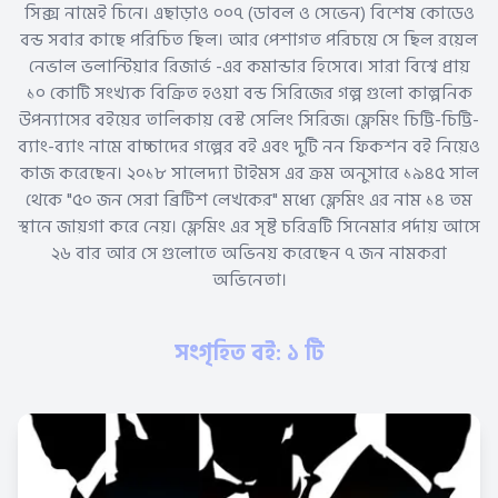
সিক্স নামেই চিনে। এছাড়াও ০০৭ (ডাবল ও সেভেন) বিশেষ কোডেও
বন্ড সবার কাছে পরিচিত ছিল। আর পেশাগত পরিচয়ে সে ছিল রয়েল
নেভাল ভলান্টিয়ার রিজার্ভ -এর কমান্ডার হিসেবে। সারা বিশ্বে প্রায়
১০ কোটি সংখ্যক বিক্রিত হওয়া বন্ড সিরিজের গল্প গুলো কাল্পনিক
উপন্যাসের বইয়ের তালিকায় বেস্ট সেলিং সিরিজ। ফ্লেমিং চিট্টি-চিট্টি-
ব্যাং-ব্যাং নামে বাচ্চাদের গল্পের বই এবং দুটি নন ফিকশন বই নিয়েও
কাজ করেছেন। ২০১৮ সালেদ্যা টাইমস এর ক্রম অনুসারে ১৯৪৫ সাল
থেকে "৫০ জন সেরা ব্রিটিশ লেখকের" মধ্যে ফ্লেমিং এর নাম ১৪ তম
স্থানে জায়গা করে নেয়। ফ্লেমিং এর সৃষ্ট চরিত্রটি সিনেমার পর্দায় আসে
২৬ বার আর সে গুলোতে অভিনয় করেছেন ৭ জন নামকরা
অভিনেতা।
সংগৃহিত বই: ১ টি