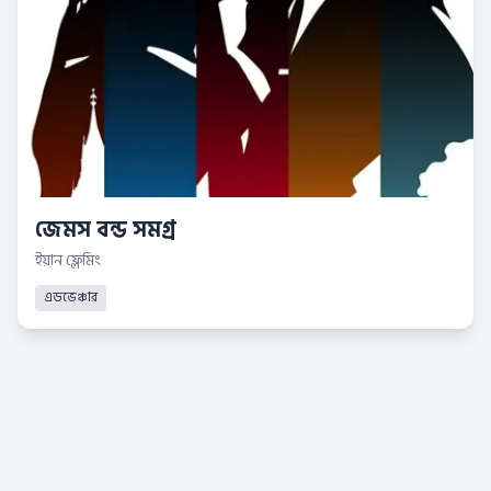
জেমস বন্ড সমগ্র
ইয়ান ফ্লেমিং
এডভেঞ্চার