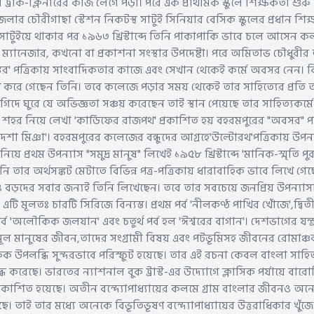
রাক-ক্লিনারের কাজ লেগে পড়া। পরে এক প্রাথমিক স্কুলে শিক্ষকতা শুরু
 জেলার চৌরীগাছা স্টেশন নিকটস্থ সাটুই সিনিয়ার বেসিক স্কুলের প্রধান শি
াটুইয়ে থাকার পর ১৯৬৩ খ্রিস্টাব্দে তিনি পাকাপাকি ভাবে চলে আসেন
্যানেজার, কখনো বা প্রকাশনা সংস্থার উপদেষ্টা। পরে অমিতাভ চৌধুরীর
তর' পত্রিকায় সাংবাদিকতার কাজে এবং সেখান থেকেই কর্মে অবসর নেন। বিভ
করে গেছেন তিনি। তবে কলেজে পড়ার সময় থেকেই তার সাহিত্যের প্রতি অন
ে ঘুরে যে অভিজ্ঞতা সঞ্চয় করেছেন তাই স্থান পেয়েছে তার সাহিত্যকর্মে।
 শহর নিয়ে লেখা 'কার্ডিফের রাজপথ' প্রকাশিত হয় বহরমপুরের "অবসর" পত
াদশা মিঞা'। বহরমপুরের কলেজের বন্ধুদের আগ্রহে'উল্টোরথ'পত্রিকায় উপন্
়ে প্রথম উপন্যাস "সমুদ্র মানুষ" লিখেই ১৯৫৮ খ্রিস্টাব্দে 'মানিক-স্মৃতি প
ি তার অর্থসঙ্কট মেটাতে বিভিন্ন পত্র-পত্রিকায় ধারাবাহিক ভাবে লিখে গেছ
ড়দের সবার জন্যই তিনি লিখেছেন। তবে তার সবচেয়ে জনপ্রিয় উপন্যাস
এটি মূলতঃ চারটি সিরিজে বিন্যস্ত। প্রথম পর্ব 'নীলকণ্ঠ পাখির খোঁজে',দ্বিতীয
পর্ব 'অলৌকিক জলযান' এবং চতুর্থ পর্ব হল 'ঈশ্বরের বাগান'। দেশভাগের যন্ত্
্নমূল মানুষের জীবন,তাদের সংগ্রামী বিষয় এবং পটভূমিসহ জীবনের রোমাঞ
লব্ধি সুন্দরভাবে পরিস্ফুট হয়েছে। তার এই রচনা কেবল বাংলা সাহিত
্ধ করেছে। ভারতের ন্যাশনাল বুক ট্রাস্ট-এর উদ্যোগে ক্লাসিক পর্যায়ে বার
্রকাশিত হয়েছে। অতীন বন্দ্যোপাধ্যায়ের কলমে গ্রাম বাংলার জীবনও অ
ছে। তাই তার মধ্যে অনেকে বিভূতিভূষণ বন্দ্যোপাধ্যায়ের উত্তরাধিকার খুঁজে