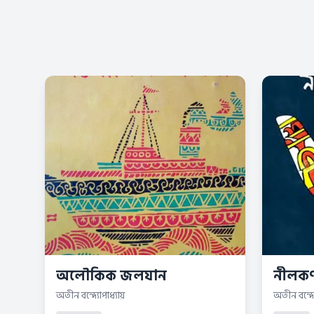
অলৌকিক জলযান
নীলকণ্
অতীন বন্দ্যোপাধ্যায়
অতীন বন্দ্য