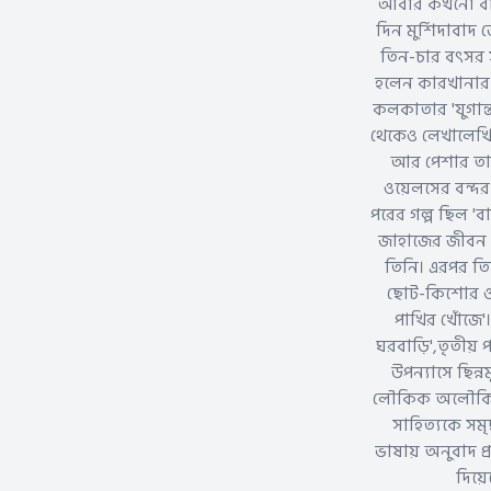
আবার কখনো বা ট্
দিন মুর্শিদাবাদ
তিন-চার বৎসর স
হলেন কারখানার ম
কলকাতার 'যুগান্
থেকেও লেখালেখি 
আর পেশার তাগিদ
ওয়েলসের বন্দর
পরের গল্প ছিল 'ব
জাহাজের জীবন নিয
তিনি। এরপর তিন
ছোট-কিশোর ও ব
পাখির খোঁজে'। 
ঘরবাড়ি',তৃতীয় 
উপন্যাসে ছিন
লৌকিক অলৌকিক উপ
সাহিত্যকে সমৃদ
ভাষায় অনুবাদ প
দিয়ে