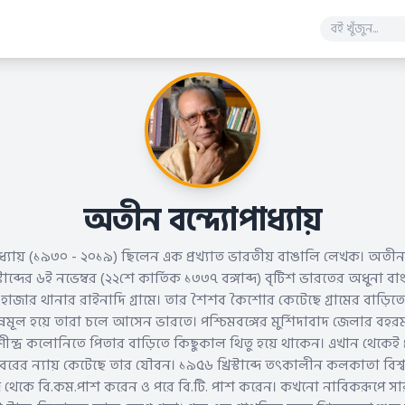
অতীন বন্দ্যোপাধ্যায়
ধ্যায় (১৯৩০ - ২০১৯) ছিলেন এক প্রখ্যাত ভারতীয় বাঙালি লেখক। অতীন বন
স্টাব্দের ৬ই নভেম্বর (২২শে কার্তিক ১৩৩৭ বঙ্গাব্দ) বৃটিশ ভারতের অধুনা 
াজার থানার রাইনাদি গ্রামে। তার শৈশব কৈশোর কেটেছে গ্রামের বাড়িত
নমূল হয়ে তারা চলে আসেন ভারতে। পশ্চিমবঙ্গের মুর্শিদাবাদ জেলার বহর
মণীন্দ্র কলোনিতে পিতার বাড়িতে কিছুকাল থিতু হয়ে থাকেন। এখান থেকেই 
রের ন্যায় কেটেছে তার যৌবন। ১৯৫৬ খ্রিস্টাব্দে তৎকালীন কলকাতা বিশ্ব
 থেকে বি.কম.পাশ করেন ও পরে বি.টি. পাশ করেন। কখনো নাবিকরূপে সারা 