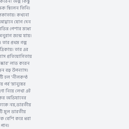
 করেন। অল্প কিছু
ক্ষক ছিলেন তিনি।
 কলকাতায়। কখনো
 আহ্বানে যোগ দেন
িন্ন পেশার মধ্যে
ুরাগ জন্মে যায়।
 তার প্রথম গল্প
্রিকায়। তার এর
যাস প্রতিযোগিতায়
ুরস্কার' লাভ করেন
েন বহু উপন্যাস।
টি হল 'নীলকণ্ঠ
় পর্ব 'মানুষের
রণা নিয়ে লেখা এই
্চকর অভিযানের
্যকে নয়,ভারতীয়
োটি মূল ভারতীয়
নেক বেশি করে ধরা
 পান।