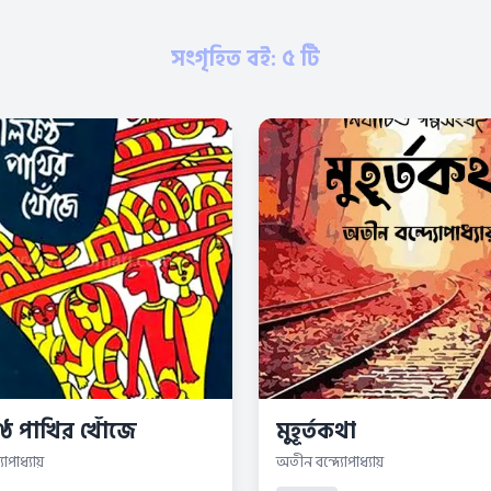
সংগৃহিত বই: ৫ টি
ঠ পাখির খোঁজে
মুহূর্তকথা
োপাধ্যায়
অতীন বন্দ্যোপাধ্যায়