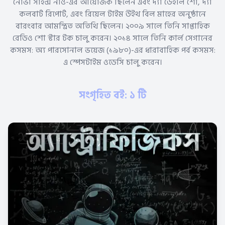
নোভা সাইন্স নাও-এর আয়োজক ছিলেন এবং দ্যা ডেইলি শো, দ্যা
কলবার্ট রিপোর্ট, এবং রিয়েল টাইম উইথ বিল মাহের অনুষ্ঠানে
বারংবার আমন্ত্রিত অতিথি ছিলেন। ২০০৯ সালে তিনি সাপ্তাহিক
রেডিও শো স্টার টক চালু করেন। ২০১৪ সালে তিনি কার্ল সেগানের
কসমস: অ্য পারসোনাল ভয়েজ (১৯৮০)-এর ধারাবাহিক পর্ব কসমস:
এ স্পেসটাইম ওডেসি চালু করেন।
সংগৃহিত বই: ১ টি