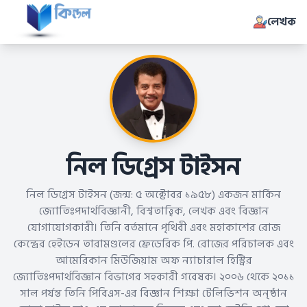
লেখক
নিল ডিগ্রেস টাইসন
নিল ডিগ্রেস টাইসন (জন্ম: ৫ অক্টোবর ১৯৫৮) একজন মার্কিন
জ্যোতিঃপদার্থবিজ্ঞানী, বিশ্বতাত্ত্বিক, লেখক এবং বিজ্ঞান
যোগাযোগকারী। তিনি বর্তমানে পৃথিবী এবং মহাকাশের রোজ
কেন্দ্রের হেইডেন তারামণ্ডলের ফ্রেডেরিক পি. রোজের পরিচালক এবং
আমেরিকান মিউজিয়াম অফ ন্যাচারাল হিস্ট্রির
জ্যোতিঃপদার্থবিজ্ঞান বিভাগের সহকারী গবেষক। ২০০৬ থেকে ২০১১
সাল পর্যন্ত তিনি পিবিএস-এর বিজ্ঞান শিক্ষা টেলিভিশন অনৃষ্ঠান