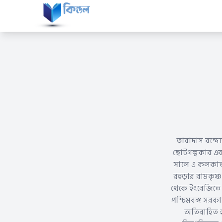
তারাদাস বন্দ্
ছোটগল্পকার এবং 
সালে এ কলকাতা
রহড়ার রামকৃষ
থেকে ইংরেজিতে ব
পশ্চিমবঙ্গ সরক
অতিবাহিত হয