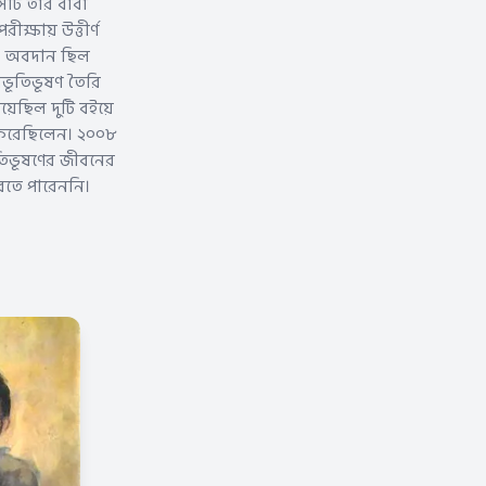
সটি তার বাবা
ক্ষায় উত্তীর্ণ
গ্য অবদান ছিল
বিভূতিভূষণ তৈরি
েছিল দুটি বইয়ে
ও করেছিলেন। ২০০৮
তিভূষণের জীবনের
রতে পারেননি।