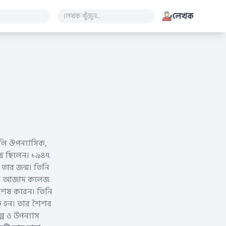
লেখক
ালি ঔপন্যাসিক,
ুত্র ছিলেন। ১৯৪৭
তার জন্ম। তিনি
লানা আজাদ কলেজ
র শেষ করেন। তিনি
লক হন। তার শৈশব
্প ও উপন্যাস