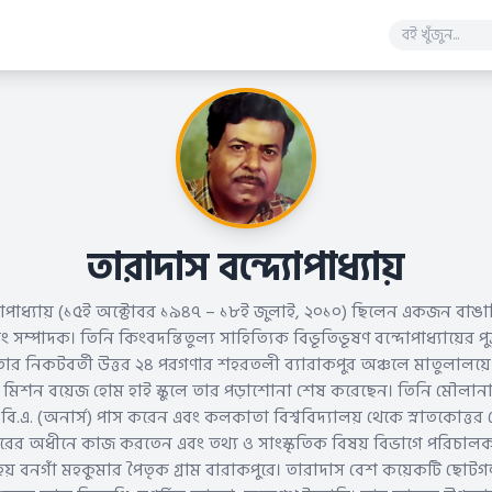
তারাদাস বন্দ্যোপাধ্যায়
যোপাধ্যায় (১৫ই অক্টোবর ১৯৪৭ – ১৮ই জুলাই, ২০১০) ছিলেন একজন বাঙ
সম্পাদক। তিনি কিংবদন্তিতুল্য সাহিত্যিক বিভূতিভূষণ বন্দোপাধ্যায়ের প
র নিকটবর্তী উত্তর ২৪ পরগণার শহরতলী ব্যারাকপুর অঞ্চলে মাতুলালয়ে 
্ণ মিশন বয়েজ হোম হাই স্কুলে তার পড়াশোনা শেষ করেছেন। তিনি মৌ
ি.এ. (অনার্স) পাস করেন এবং কলকাতা বিশ্ববিদ্যালয় থেকে স্নাতকোত্ত
ারের অধীনে কাজ করতেন এবং তথ্য ও সাংস্কৃতিক বিষয় বিভাগে পরিচা
় বনগাঁ মহকুমার পৈতৃক গ্রাম বারাকপুরে। তারাদাস বেশ কয়েকটি ছোটগল