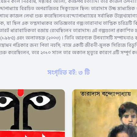
েমন কাল নিরবধি, সপ্তর্ষির আলো, কক্ষপথ ইত্যাদি। তার কাজল উপন্যা
দোপাধ্যায় বিরচিত অপরাজিতর সিক্যুয়েল ছিল। তারাদাস উচ্চ মাধ্যমিক পরী
সাথে কাজল লেখা শুরু করেছিলেন।বন্দ্যোপাধ্যায়ের সর্বাধিক উল্লেখযো
রিক, যা ছিল এক তন্ত্রসাধকের অভিজ্ঞতার গল্প।তারানাথ তান্ত্রিক চরিত্রটি 
রই ধারাবাহিকতা বজায় রেখেছিলেন তারাদাস। এই গল্পগুলো প্রকাশিত হয়
িক (১৯৮৫) এবং অলাতচক্র (২০০৩) । তিনি আরণ্যক উপন্যাসটি সম্পাদনা
দ্বোধন পত্রিকার জন্য পিতা নহসি; নামে একটি জীবনী-মূলক সিরিজে বিভূ
ুরু করেছিলেন, তবে ২০১০ সালে তার অকাল মৃত্যুর কারণে এটি সম্পূর্ণ ক
সংগৃহিত বই: ৩ টি