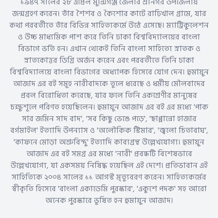
১৯৪৭ সালের ২৮ এপ্রিল মুন্সিগঞ্জ জেলার শ্রীনগর উপজেলায়
জন্মগ্রহণ করেন। তাঁর শৈশব ও কৈশোর কাটে রাঢ়িখাল গ্রামে, যার
কথা পরবর্তীতে তাঁর বিভিন্ন সাহিত্যকর্মে উঠে এসেছে। ম্যাট্রিকুলেশন
ও উচ্চ মাধ্যমিক পাশ করে তিনি ঢাকা বিশ্ববিদ্যালয়ের বাংলা
বিভাগে ভর্তি হন। এখান থেকেই তিনি বাংলা সাহিত্যে স্নাতক ও
স্নাতকোত্তর ডিগ্রি অর্জন করেন এবং পরবর্তীতে তিনি ঢাকা
বিশ্ববিদ্যালয়ে বাংলা বিভাগের অধ্যাপক হিসেবে যোগ দেন। হুমায়ুন
আজাদ এর বই সমূহ নারীবাদকে তুলে ধরেছে ও ধর্মীয় মৌলবাদের
প্রবল বিরোধিতা করেছে, যার ফলে তিনি একশ্রেণীর মানুষের
চক্ষুশূলে পরিণত হয়েছিলেন। হুমায়ুন আজাদ এর বই এর মধ্যে 'পাক
সার জমিন সাদ বাদ', 'সব কিছু ভেঙে পড়ে', 'ছাপ্পান্নো হাজার
বর্গমাইল' ইত্যাদি উপন্যাস ও 'অলৌকিক স্টিমার', 'জ্বলো চিতাবাঘ',
'কাফনে মোড়া অশ্রুবিন্দু' ইত্যাদি কাব্যগ্রন্থ উল্লেখযোগ্য। হুমায়ুন
আজাদ এর বই সমগ্র এর মধ্যে 'নারী' প্রবন্ধটি বিশেষভাবে
উল্লেখযোগ্য, যা একসময় নিষিদ্ধ হয়েছিল এই দেশে। প্রতিভাবান এই
সাহিত্যিক ২০০৪ সালের ১১ আগস্ট মৃত্যুবরণ করেন। সাহিত্যকর্মের
স্বীকৃতি হিসেবে 'বাংলা একাডেমি পুরস্কার', 'একুশে পদক' সহ আরো
অনেক পুরস্কারে ভূষিত হন হুমায়ুন আজাদ।