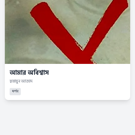
আমার অবিশ্বাস
হুমায়ুন আজাদ
দর্শন