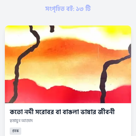
সংগৃহিত বই: ১৩ টি
কতো নদী সরোবর বা বাঙলা ভাষার জীবনী
হুমায়ুন আজাদ
প্রবন্ধ