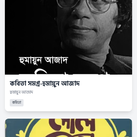
কবিতা সমগ্র-হুমায়ুন আজাদ
হুমায়ুন আজাদ
কবিতা