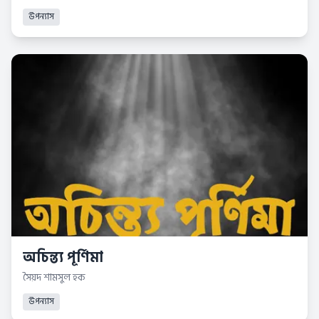
উপন্যাস
অচিন্ত্য পূর্ণিমা
সৈয়দ শামসুল হক
উপন্যাস