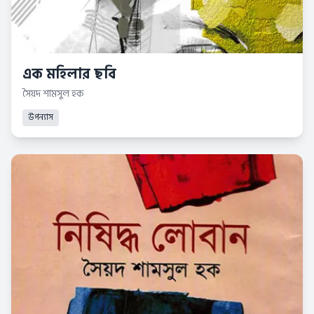
এক মহিলার ছবি
সৈয়দ শামসুল হক
উপন্যাস