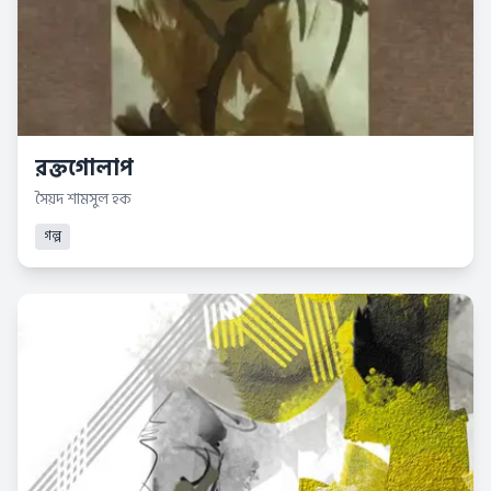
রক্তগোলাপ
সৈয়দ শামসুল হক
গল্প