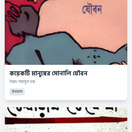
কয়েকটি মানুষের সোনালি যৌবন
সৈয়দ শামসুল হক
উপন্যাস