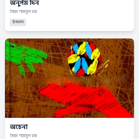
অনুপম দিন
সৈয়দ শামসুল হক
উপন্যাস
অচেনা
সৈয়দ শামসুল হক