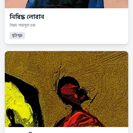
নিষিদ্ধ লোবান
সৈয়দ শামসুল হক
মুক্তিযুদ্ধ