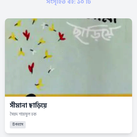
সংগৃহিত বই: ১০ টি
সীমানা ছাড়িয়ে
সৈয়দ শামসুল হক
উপন্যাস