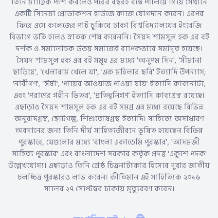
তিনি ম্যাট্রিক পাশ করলেও পরের বছরই বম্বে পালিয়ে গিয়ে সেখানে
একটি সিনেমা প্রোডাকশন হাউজে কাজে যোগদান করেন। এরপর
ফিরে এসে কলেজের পাট চুকিয়ে ঢাকা বিশ্ববিদ্যালয়ের ইংরেজি
বিভাগে ভর্তি হলেও স্নাতক শেষ করেননি। সৈয়দ শামসুল হক এর বই
দর্শক ও সমালোচক উভয় সমাজেই ব্যাপকভাবে সমাদৃত হয়েছে।
সৈয়দ শামসুল হক এর বই সমূহ এর মধ্যে 'অনুপম দিন', 'সীমানা
ছাড়িয়ে', 'খেলারাম খেলে যা', 'এক মহিলার ছবি' ইত্যাদি উপন্যাস;
'নারীগণ', 'ঈর্ষা', 'পায়ের আওয়াজ পাওয়া যায়' ইত্যাদি কাব্যনাট্য,
এবং 'পরাণের গহীন ভিতর', 'প্রতিধ্বনিগণ' ইত্যাদি কাব্যগ্রন্থ রয়েছে।
এছাড়াও সৈয়দ শামসুল হক এর বই সমগ্র এর মধ্যে রয়েছে বিভিন্ন
অনুবাদগ্রন্থ, ছোটগল্প, শিশুতোষগ্রন্থ ইত্যাদি। সাহিত্যে অসাধারণ
অবদানের জন্য তিনি দীর্ঘ সাহিত্যজীবনে ভূষিত হয়েছেন বিভিন্ন
পুরস্কারে, যেগুলোর মধ্যে 'বাংলা একাডেমি পুরস্কার', 'আদমজী
সাহিত্য পুরস্কার' এবং বাংলাদেশ সরকার কর্তৃক প্রদত্ত 'একুশে পদক'
উল্লেখযোগ্য। এছাড়াও তিনি শ্রেষ্ঠ চিত্রনাট্যকার হিসেবে দুবার জাতীয়
চলচ্চিত্র পুরস্কারও লাভ করেন। কীর্তিমান এই সাহিত্যিক ২০১৬
সালের ২৭ সেপ্টেম্বর ঢাকায় মৃত্যুবরণ করেন।