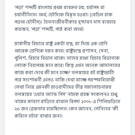
‘পড়া’ শব্দটি বাংলায় প্রথম ব্যবহৃত হয়, চর্যাপদ বা
চর্যাগীতিতে। অর্থ, চৌদিকে বিস্তৃত হওয়া। (বেঢ়িল হাক
পড়অ চৌদীস)। চৈতন্যজীবনীকার বৃন্দাবন দাস ব্যবহার
করছেন, ‘পড়া’ শব্দটি, পাঠ করা অর্থে।
মার্কসীয় বিচারে রাষ্ট্র একটা যন্ত্র, যা দিয়ে এক শ্রেণি
আরেক শ্রেণিকে দমন করে। রাষ্ট্রযন্ত্রে প্রশাসন, সেনা,
পুলিশ, বিচার বিভাগ থাকে। তাদের মধ্যে বিচার বিভাগকে
লোকে নিরপেক্ষ মনে করে। কিন্তু এখন অনেক আদালতের
কাজ করা দেখে কী মনে হচ্ছে? তলস্তয়ের বই রাষ্ট্রদ্রোহী!
পরে সংশোধনী এলেও নাকি দেখা যাচ্ছে পরস্পরবিরোধী
লেখা নিয়ে এমনকী মাওবাদীদের তীব্র সমালোচনাময়
তলস্তয়ের ‘ওয়ার অ্যান্ড পিস’ নামক প্রবন্ধ সংকলনও শুধু
নামের কারণে বাড়িতে রাখলে বিপদ! ২০০১-এ শিলিগুড়িতে
২৬ জন গ্রেফতার হয়েছিলেন। কেন জানেন, লেনিনের ‘কী
করিতে হইবে’ রাখার জন্য।