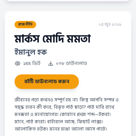
১৫ জুন ২০২৬
রাজনীতি
মার্কস মোদি মমতা
ইমানুল হক
২৪৪ ভিউ
১০৮ ডাউনলোড
বইটি ডাউনলোড করুন
জীবনের পড়া কখনও সম্পূর্ণ হয় না। কিন্তু আপনি সম্পন্ন ও
সমৃদ্ধ হবেন কী করে, বিস্তৃত পাঠ ছাড়া? পাঠ দাবি রাখে
মনস্কতা ও মনোযোগের। কোরানে প্রথম শব্দ—ইকরা।
মানে, পাঠ করো। বাইবেলে আছে, ফিয়াট লাক্স।
আলোকিত হউক। মনের মধ্যে আলো আসে পাঠে।