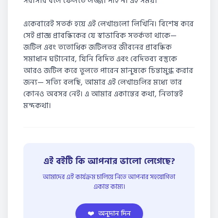
সরাসরি বলে ফেলতে লজ্জা পাই না এই সময়।
একেবারেই সতর্ক হয়ে এই লেখাগুলো লিখিনি। বিশেষ করে
সেই প্রাজ্ঞ প্রাবন্ধিকের যে স্বাভাবিক সতর্কতা থাকে—
জটিল এবং ততোধিক জটিলতর জীবনের প্রাবন্ধিক
সমাধান ঘটানোর, যিনি বিদিত এবং বেদিতব্য বস্তুকে
আরও জটিল করে তুলতে পারেন মানুষকে চিন্তামুগ্ধ করার
জন্য— সত্যি বলছি, আমার এই লেখাগুলির মধ্যে তার
কোনও অবসর নেই। এ আমার একান্তের কথা, নিতান্তই
মন্দকথা।
এই বইটি কি আপনার ভালো লেগেছে?
আমাদের এই কার্যক্রম চালিয়ে নিতে আপনার সহযোগিতা
একান্ত কাম্য।
❤️
অনুদান দিন