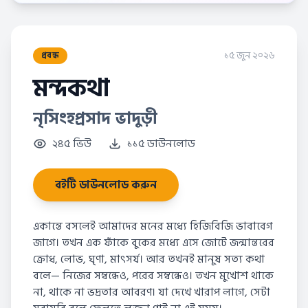
১৫ জুন ২০২৬
প্রবন্ধ
মন্দকথা
নৃসিংহপ্রসাদ ভাদুড়ী
২৪৫ ভিউ
১১৫ ডাউনলোড
বইটি ডাউনলোড করুন
একান্তে বসলেই আমাদের মনের মধ্যে হিজিবিজি ভাবাবেগ
জাগে। তখন এক ফাঁকে বুকের মধ্যে এসে জোটে জন্মান্তরের
ক্রোধ, লোভ, ঘৃণা, মাৎসর্য। আর তখনই মানুষ সত্য কথা
বলে— নিজের সম্বন্ধেও, পরের সম্বন্ধেও। তখন মুখোশ থাকে
না, থাকে না ভদ্রতার আবরণ। যা দেখে খারাপ লাগে, সেটা