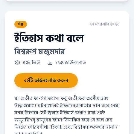
২৫ ফেব্রুয়ারি ২০২৬
গল্প
ইতিহাস কথা বলে
বিশ্বরূপ মজুমদার
৪৫১ ভিউ
১৯৪ ডাউনলোড
বইটি ডাউনলোড করুন
যা অতীত তা-ই ইতিহাস। তবু অতীতের স্মরণীয় এবং
উল্লেখযোগ্য ঘটনাগুলিই ইতিহাসের পাতায় স্থান করে নেয়।
সময় বিশেষে সেই জ্বলন্ত ইতিহাস কথাও বলে ওঠে!
অনুসন্ধিৎসু মানুষের কানে ফিসফিস করে সে বলে দেয়
নিজের গৌরবগাঁথা, হিংসা, দ্বেষ, বিশ্বাসঘাতকতার নানান