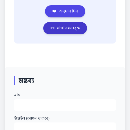
❤️
অনুদান দিন
📜
দাতা সদস্যবৃন্দ
মন্তব্য
নাম
ইমেইল (গোপন থাকবে)