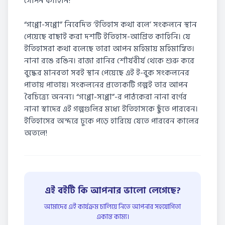
গোপন কাহিনি!
“গপ্পো-সপ্পো” নিবেদিত ‘ইতিহাস কথা বলে’ সংকলনে স্থান
পেয়েছে বাছাই করা দশটি ইতিহাস-আশ্রিত কাহিনি। যে
ইতিহাসরা কথা বলেছে তারা আপন মহিমায় মহিমান্বিত।
নানা রঙে রঙিন। রাজা রানির শৌর্যবীর্য থেকে শুরু করে
বুদ্ধের মানবতা সবই স্থান পেয়েছে এই ই-বুক সংকলনের
পাতায় পাতায়। সংকলনের প্রত্যেকটি গল্পই তার আপন
বৈচিত্র্যে অনন্য। “গপ্পো-সপ্পো”-র পাঠকেরা নানা বর্ণের
নানা স্বাদের এই গল্পগুলির মধ্যে ইতিহাসকে ছুঁতে পারবেন।
ইতিহাসের অন্দরে ঢুকে পড়ে হারিয়ে যেতে পারবেন কালের
অতলে!
এই বইটি কি আপনার ভালো লেগেছে?
আমাদের এই কার্যক্রম চালিয়ে নিতে আপনার সহযোগিতা
একান্ত কাম্য।