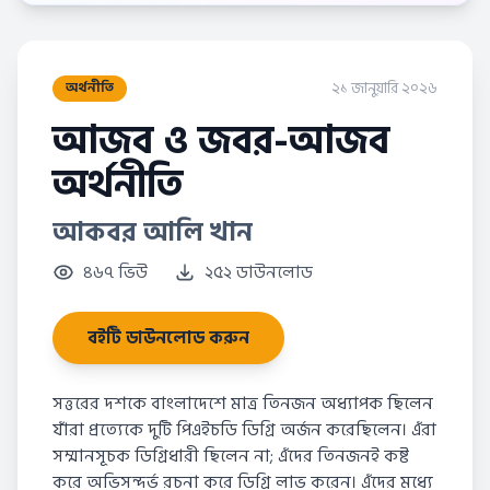
২১ জানুয়ারি ২০২৬
অর্থনীতি
আজব ও জবর-আজব
অর্থনীতি
আকবর আলি খান
৪৬৭ ভিউ
২৫২ ডাউনলোড
বইটি ডাউনলোড করুন
সত্তরের দশকে বাংলাদেশে মাত্র তিনজন অধ্যাপক ছিলেন
যাঁরা প্রত্যেকে দুটি পিএইচডি ডিগ্রি অর্জন করেছিলেন। এঁরা
সম্মানসূচক ডিগ্রিধারী ছিলেন না; এঁদের তিনজনই কষ্ট
করে অভিসন্দর্ভ রচনা করে ডিগ্রি লাভ করেন। এঁদের মধ্যে