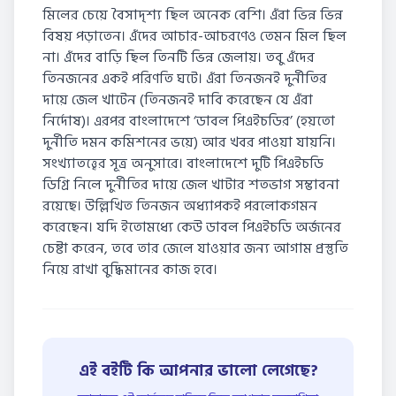
মিলের চেয়ে বৈসাদৃশ্য ছিল অনেক বেশি। এঁরা ভিন্ন ভিন্ন
বিষয় পড়াতেন। এঁদের আচার-আচরণেও তেমন মিল ছিল
না। এঁদের বাড়ি ছিল তিনটি ভিন্ন জেলায়। তবু এঁদের
তিনজনের একই পরিণতি ঘটে। এঁরা তিনজনই দুর্নীতির
দায়ে জেল খাটেন (তিনজনই দাবি করেছেন যে এঁরা
নির্দোষ)। এরপর বাংলাদেশে ‘ডাবল পিএইচডির’ (হয়তো
দুর্নীতি দমন কমিশনের ভয়ে) আর খবর পাওয়া যায়নি।
সংখ্যাতত্ত্বের সূত্র অনুসারে। বাংলাদেশে দুটি পিএইচডি
ডিগ্রি নিলে দুর্নীতির দায়ে জেল খাটার শতভাগ সম্ভাবনা
রয়েছে। উল্লিখিত তিনজন অধ্যাপকই পরলোকগমন
করেছেন। যদি ইতোমধ্যে কেউ ডাবল পিএইচডি অর্জনের
চেষ্টা করেন, তবে তার জেলে যাওয়ার জন্য আগাম প্রস্তুতি
নিয়ে রাখা বুদ্ধিমানের কাজ হবে।
এই বইটি কি আপনার ভালো লেগেছে?