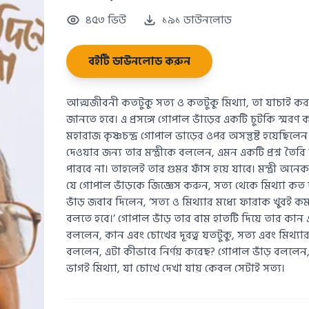
৪৫৩ ভিউ
১৯১ ডাউনলোড
বইটি ডাউনলোড করুন
আত্মজীবনী কতটুকু সত্য ও কতটুকু মিথ্যা, তা যাচাই করতে
জানতে হবে। এ প্রসঙ্গে গোপাল ভাঁড়ের একটি চুটকি স্ম
মহারাজ কৃষ্ণচন্দ্র গোপাল ভাড়ের ওপর অসন্তুষ্ট হয়েছিলে
দেওয়ার জন্য তার মন্ত্রীকে বললেন, এমন একটি প্রশ্ন তৈর
পারবে না। তাহলেই তার গুমর ফাঁস হয়ে যাবে। মন্ত্রী অনে
যে গোপাল ভাঁড়কে জিজ্ঞেস করুন, সত্য থেকে মিথ্যা কত দ
ভাঁড় জবাব দিলেন, ‘সত্য ও মিথ্যার মধ্যে ফারাক খুবই
বলতে হবে।’ গোপাল ভাঁড় তার বাম হাতটি দিয়ে তার কান
বললেন, কান এবং চোখের দূরত্ব যতটুকু, সত্য এবং মিথ্যার 
বললেন, এটা কীভাবে নির্ণয় করেছ? গোপাল ভাঁড় বললেন
ভাগই মিথ্যা, যা চোখে দেখা যায় কেবল সেটাই সত্য।