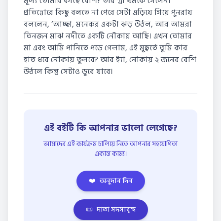
মূল্য তোমার কাছে বেশি? তার স্ত্রী থমকে গেলেন।
প্রতিত্তোরে কিছু বলতে না পেরে সেটা এড়িয়ে গিয়ে পুনরায়
বললেন, ‘আচ্ছা, মনেকর একটা ঝড় উঠল, আর আমরা
তিনজন মাঝ নদীতে একটি নৌকায় আছি। এখন তোমার
মা এবং আমি পানিতে পড়ে গেলাম, এই মূহুর্তে তুমি কার
হাত ধরে নৌকায় তুলবে? আর হ্যাঁ, নৌকায় ২ জনের বেশি
উঠলে কিন্তু সেটাও ডুবে যাবে।
এই বইটি কি আপনার ভালো লেগেছে?
আমাদের এই কার্যক্রম চালিয়ে নিতে আপনার সহযোগিতা
একান্ত কাম্য।
❤️
অনুদান দিন
📜
দাতা সদস্যবৃন্দ