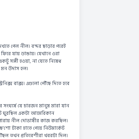
েখতে পেল নীল। বন্দর ছাড়ার পরেই
 ফিরে যায় ডাঙায়। যেখানে ওরা
কটু সঙ্গী হওয়া, না যেতে নিষেধ
পর মন উদাস হল।
নিক্স বাক্স। এগুলো পৌঁছে দিতে হবে
 সংঘর্ষে যে চারজন মানুষ মারা যান
কেটে ঘুরছিল একটা আমেরিকান
না পারায় নীল দোভাষীর কাজ করছিল।
ছ’শো টাকা হাতে পেয়ে নিউমার্কেট
ৌঁছল তখন প্রতিবেশীরা খবরটা দিল।