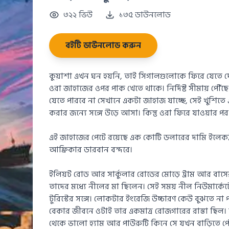
৩২২ ভিউ
১৩৫ ডাউনলোড
বইটি ডাউনলোড করুন
কুয়াশা এখন ঘন হয়নি, তাই সিগালগুলোকে ফিরে যেতে দ
ওরা জাহাজের ওপর পাক খেতে থাকে। নির্দিষ্ট সীমায় পৌঁছে
যেতে পারবে না সেখানে একটা জাহাজ যাচ্ছে, সেই খুশিতে এ
করার জন্যে সঙ্গে উড়ে আসা। কিন্তু ওরা ফিরে যাওয়ার 
এই জাহাজের পেটে রয়েছে এক কোটি ডলারের দামি ইলেকট্র
আফ্রিকার ডারবান বন্দরে।
ইলিয়ট রোড আর সার্কুলার রোডের মোড়ে ট্রাম আর বাসের
তাদের মধ্যে নীলের মা ছিলেন। সেই সময় নীল নিউমার্
টুরিস্টের সঙ্গে। লোকটার ইংরেজি উচ্চারণ কেউ বুঝতে 
বেকার জীবনে ওটাই তার একমাত্র রোজগারের রাস্তা ছিল। 
থেকে ভালো হ্যাম আর পাউরুটি কিনে সে যখন বাড়িতে প