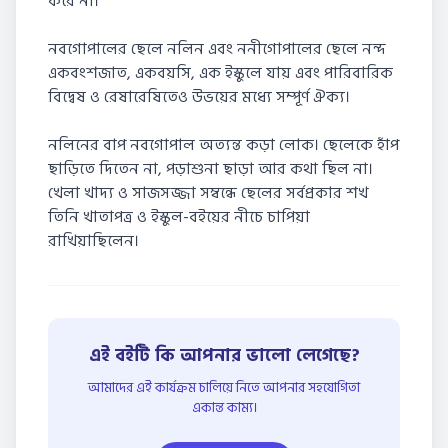
করে না।
নবগোপালের ছেলে নলিন এবং ননীগোপালের ছেলে নন্দ
একবংশজাত, একবয়সি, এক ইস্কুলে যায় এবং পারিবারিক
বিদ্বেষ ও রেষারেষিতেও উভয়ের মধ্যে সম্পূর্ণ ঐক্য।
নলিনের বাপ নবগোপাল অত্যন্ত কড়া লোক। ছেলেকে হাঁপ
ছাড়িতে দিতেন না, পড়াশুনা ছাড়া আর কথা ছিল না।
খেলা খাদ্য ও সাজসজ্জা সম্বন্ধে ছেলের সর্বপ্রকার শখ
তিনি খাতাপত্র ও ইস্কুল-বইয়ের নীচে চাপিয়া
রাখিয়াছিলেন।
এই বইটি কি আপনার ভালো লেগেছে?
আমাদের এই কার্যক্রম চালিয়ে নিতে আপনার সহযোগিতা
একান্ত কাম্য।