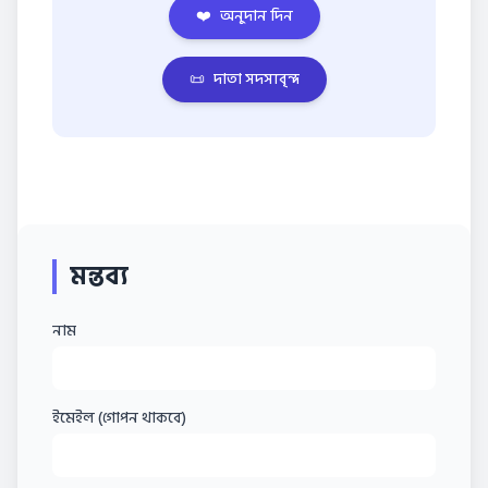
❤️
অনুদান দিন
📜
দাতা সদস্যবৃন্দ
মন্তব্য
নাম
ইমেইল (গোপন থাকবে)