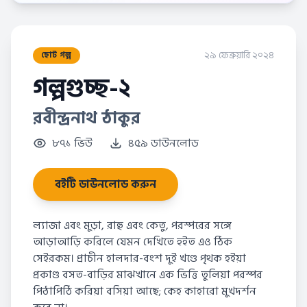
২৯ ফেব্রুয়ারি ২০২৪
ছোট গল্প
গল্পগুচ্ছ-২
রবীন্দ্রনাথ ঠাকুর
৮৭১ ভিউ
৪৫৯ ডাউনলোড
বইটি ডাউনলোড করুন
ল্যাজা এবং মুড়া, রাহু এবং কেতু, পরস্পরের সঙ্গে
আড়াআড়ি করিলে যেমন দেখিতে হইত এও ঠিক
সেইরকম। প্রাচীন হালদার-বংশ দুই খণ্ডে পৃথক হইয়া
প্রকাণ্ড বসত-বাড়ির মাঝখানে এক ভিত্তি তুলিয়া পরস্পর
পিঠাপিঠি করিয়া বসিয়া আছে; কেহ কাহারো মুখদর্শন