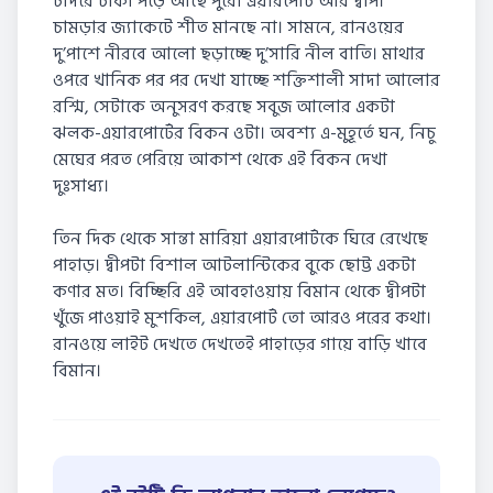
চাদরে ঢাকা পড়ে আছে পুরো এয়ারপোর্ট আর দ্বীপ।
চামড়ার জ্যাকেটে শীত মানছে না। সামনে, রানওয়ের
দু’পাশে নীরবে আলো ছড়াচ্ছে দু’সারি নীল বাতি। মাথার
ওপরে খানিক পর পর দেখা যাচ্ছে শক্তিশালী সাদা আলোর
রশ্মি, সেটাকে অনুসরণ করছে সবুজ আলোর একটা
ঝলক-এয়ারপোর্টের বিকন ওটা। অবশ্য এ-মুহূর্তে ঘন, নিচু
মেঘের পরত পেরিয়ে আকাশ থেকে এই বিকন দেখা
দুঃসাধ্য।
তিন দিক থেকে সান্তা মারিয়া এয়ারপোর্টকে ঘিরে রেখেছে
পাহাড়। দ্বীপটা বিশাল আটলান্টিকের বুকে ছোট্ট একটা
কণার মত। বিচ্ছিরি এই আবহাওয়ায় বিমান থেকে দ্বীপটা
খুঁজে পাওয়াই মুশকিল, এয়ারপোর্ট তো আরও পরের কথা।
রানওয়ে লাইট দেখতে দেখতেই পাহাড়ের গায়ে বাড়ি খাবে
বিমান।