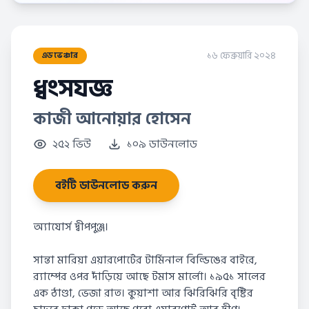
১৬ ফেব্রুয়ারি ২০২৪
এডভেঞ্চার
ধ্বংসযজ্ঞ
কাজী আনোয়ার হোসেন
২৫২ ভিউ
১০৯ ডাউনলোড
বইটি ডাউনলোড করুন
অ্যাযোর্স দ্বীপপুঞ্জ।
সান্তা মারিয়া এয়ারপোর্টের টার্মিনাল বিল্ডিঙের বাইরে,
র‍্যাম্পের ওপর দাঁড়িয়ে আছে টমাস মার্লো। ১৯৫১ সালের
এক ঠাণ্ডা, ভেজা রাত। কুয়াশা আর ঝিরিঝিরি বৃষ্টির