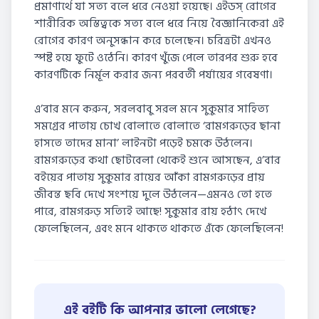
প্রমাণার্থে যা সত্য বলে ধরে নেওয়া হয়েছে। এইডস্ রোগের
শারীরিক অস্তিত্বকে সত্য বলে ধরে নিয়ে বৈজ্ঞানিকেরা এই
রোগের কারণ অনুসন্ধান করে চলেছেন। চরিত্রটা এখনও
স্পষ্ট হয়ে ফুটে ওঠেনি। কারণ খুঁজে পেলে তারপর শুরু হবে
কারণটিকে নির্মূল করার জন্য পরবর্তী পর্যায়ের গবেষণা।
এ’বার মনে করুন, সরলবাবু সরল মনে সুকুমার সাহিত্য
সমগ্রের পাতায় চোখ বোলাতে বোলাতে ‘রামগরুড়ের ছানা
হাসতে তাদের মানা’ লাইনটা পড়েই চমকে উঠলেন।
রামগরুড়ের কথা ছোটবেলা থেকেই শুনে আসছেন, এ’বার
বইয়ের পাতায় সুকুমার রায়ের আঁকা রামগরুড়ের প্রায়
জীবন্ত ছবি দেখে সংশয়ে দুলে উঠলেন—এমনও তো হতে
পারে, রামগরুড় সত্যিই আছে! সুকুমার রায় হঠাৎ দেখে
ফেলেছিলেন, এবং মনে থাকতে থাকতে এঁকে ফেলেছিলেন!
এই বইটি কি আপনার ভালো লেগেছে?