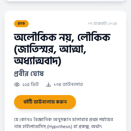
০৭ ফেব্রুয়ারি ২০২৪
প্রবন্ধ
অলৌকিক নয়, লৌকিক
(জাতিস্মর, আত্মা,
অধ্যাত্মবাদ)
প্রবীর ঘোষ
২২৫ ভিউ
১০৪ ডাউনলোড
বইটি ডাউনলোড করুন
যে কোনও বৈজ্ঞানিক অনুসন্ধান চালাবার প্রথম পর্যায়ের
নাম হাইপোথেসিস্ (Hypothesis) বা প্রকল্প; অর্থাৎ