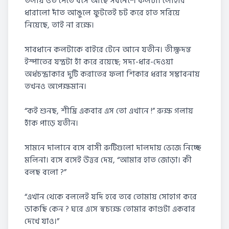
তলায় ওত পেতে বসে আছে সর্বনেশে কলটা। লোহার
ধারালো দাঁত আঙুলে ফুটতেই চট করে হাত সরিয়ে
নিয়েছে, তাই না রক্ষে।
সাবধানে কলটাকে বাইরে টেনে আনে যতীন। তীক্ষ্ণদন্ত
ইস্পাতের যন্ত্রটা হাঁ করে রয়েছে; সদ্য-ধার-দেওয়া
অর্ধচন্দ্রাকার দুটি করাতের ফলা শিকার ধরার সম্ভাবনায়
তখনও অপেক্ষমান।
“কই শুনছ, শীঘ্রি একবার এস তো এখানে !” রুক্ষ গলায়
হাঁক পাড়ে যতীন।
সামনে দালানে বসে বাসী রুটিগুলো দালদায় ভেজে নিচ্ছে
মলিনা। বসে বসেই উত্তর দেয়, “আমার হাত জোড়া। কী
বলছ বলো ?”
“এখান থেকে বললেই যদি হবে তবে তোমায় সোহাগ করে
ডাকছি কেন ? ঘরে এসে স্বচক্ষে তোমার কাণ্ডটা একবার
দেখে যাও।”