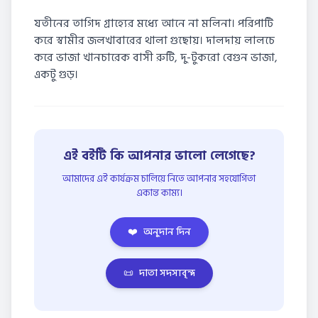
যতীনের তাগিদ গ্রাহ্যের মধ্যে আনে না মলিনা। পরিপাটি
করে স্বামীর জলখাবারের থালা গুছোয়। দালদায় লালচে
করে ভাজা খানচারেক বাসী রুটি, দু-টুকরো বেগুন ভাজা,
একটু গুড়।
এই বইটি কি আপনার ভালো লেগেছে?
আমাদের এই কার্যক্রম চালিয়ে নিতে আপনার সহযোগিতা
একান্ত কাম্য।
❤️
অনুদান দিন
📜
দাতা সদস্যবৃন্দ