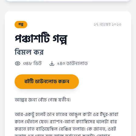
২৭ নভেম্বর ২০২৩
গল্প
পঞ্চাশটি গল্প
বিমল কর
৩৪৮ ভিউ
১৪০ ডাউনলোড
বইটি ডাউনলোড করুন
অল্পের জন্য বেঁচে গেছে যতীন।
আর-একটু হলেই ডান হাতের আঙুল ক’টা ওর ইঁদুর-মারা
কলে থেঁতলে যেত। র‍্যাশন-আনা ক্যাম্বিসের থলেটা বার
করতে হাত বাড়িয়েছিল বেঞ্চির তলায়। কে জানত, ওরই