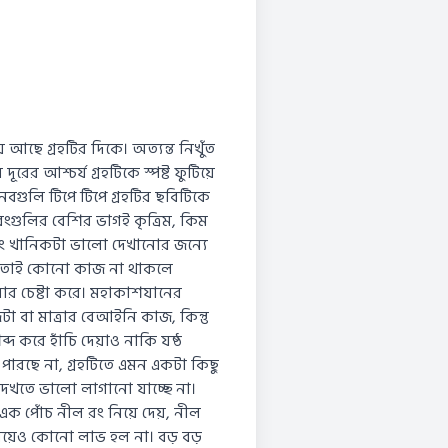
 আছে গ্রহটির দিকে। অত্যন্ত নিখুঁত
র আশ্চর্য গ্রহটিকে স্পষ্ট ফুটিয়ে
নবগুলি টিপে টিপে গ্রহটির ছবিটিকে
 রংগুলির বেশির ভাগই কৃত্রিম, কিম
এবং খানিকটা ভালো দেখানোর জন্যে
করে, তাই কোনো কাজ না থাকলে
নার চেষ্টা করে। মহাকাশযানের
া বা মাত্রার বেআইনি কাজ, কিন্তু
দ করে হাঁচি দেয়াও নাকি যষ্ঠ
ারছে না, গ্রহটিতে এমন একটা কিছু
 দেখতে ভালো লাগানো যাচ্ছে না।
এক পোঁচ নীল রং নিয়ে দেয়, নীল
নিয়েও কোনো লাভ হল না। বড় বড়