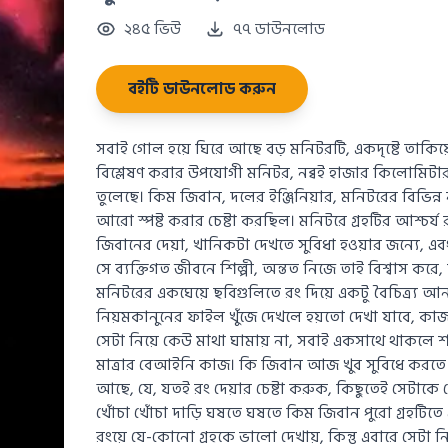
২৪৫ ভিউ
৭৭ ডাউনলোড
বইটি ডাউনলোড করুন
সবাই গোল হয়ে ঘিরে আছে বড় মনিটরটি, একদৃষ্টে তাকিয়ে
বিশ্লেষণ করার উপযোগী মনিটর, নব্বই হাজার কিলোমিটার দূরে
তুলেছে। কিম জিবান, দলের ইঞ্জিনিয়ার, মনিটরের বিভিন্ন 
আরো স্পষ্ট করার চেষ্টা করছিল। মনিটরে গ্রহটির আশ্চর্য
জিবানের দেয়া, খানিকটা দেখতে সুবিধা হওয়ার জন্যে, 
সে ব্যক্তিগত জীবনে শিল্পী, অন্তত নিজে তাই বিশ্বাস 
মনিটরের একঘেয়ে ছবিগুলিতে রং দিয়ে একটু বৈচিত্র্য আ
নিয়মকানুনের ফাইল খুঁজে দেখলে হয়তো দেখা যাবে, কাজট
সেটা নিয়ে কেউ মাথা ঘামায় না, সবাই একসাথে থাকলে শব্
মাত্রার বেআইনি কাজ। কি জিবান আজ খুব সুবিধে করতে প
আছে, যে, যতই রং দেয়ার চেষ্টা করুক, কিছুতেই সেটাকে
খোঁচা খোঁচা দাড়ি ঘষতে ঘষতে কিম জিবান পুরো গ্রহটিতে 
রংয়ে যে-কোনো গ্রহকে ভালো দেখায়, কিন্তু এবারে সেটা 