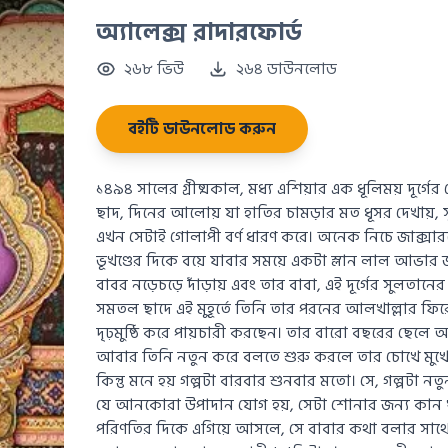
অ্যালেক্স রাদারফোর্ড
২৬৮ ভিউ
২৬৪ ডাউনলোড
বইটি ডাউনলোড করুন
১৪৯৪ সালের গ্রীষ্মকাল, মধ্য এশিয়ার এক ধূলিময় দূর্গের
ছাদ, দিনের আলোয় যা হাতির চামড়ার মত ধূসর দেখায়, সূ
এখন সেটাই গোলাপী বর্ণ ধারণ করে। অনেক নিচে জাক্সারট
ভূখণ্ডের দিকে বয়ে যাবার সময়ে একটা স্লান লাল আভার জন
বাবর নড়েচড়ে দাঁড়ায় এবং তার বাবা, এই দূর্গের সুলতানে
সমতল ছাদে এই মুহূর্তে তিনি তার পরনের আলখাল্লার ফি
দৃঢ়মুষ্ঠি করে পায়চারী করছেন। তার বারো বছরের ছেলে আ
আবার তিনি নতুন করে বলতে শুরু করলে তার চোখে মুখে উ
কিন্তু মনে হয় গল্পটা বারবার শুনবার মতো। সে, গল্পটা ন
যে আনকোরা উপাদান যোগ হয়, সেটা শোনার জন্য কান খাড
পরিণতির দিকে এগিয়ে আসলে, সে বাবার কথা বলার সাথে