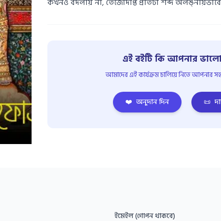
কখনও বদলায় না, তেজোদীপ্ত প্রতিটা শব্দ অলঙ্নীয়ভাবে প
এই বইটি কি আপনার ভালো
আমাদের এই কার্যক্রম চালিয়ে নিতে আপনার সহয
❤️
অনুদান দিন
📜
দা
ইমেইল (গোপন থাকবে)