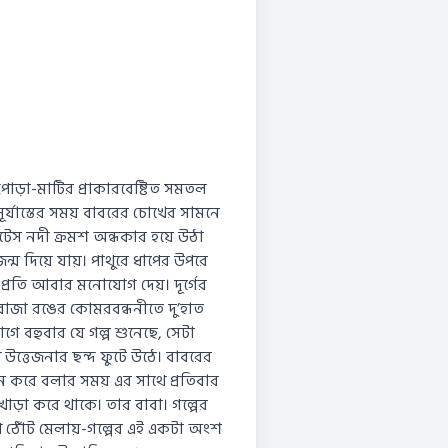
 পোড়া-মাটির প্রাকারবেষ্টিত সমতল
র্যাস্তের সময় বাবরের চোখের সামনে
েস নদী ক্রমশ অন্ধকার হয়ে উঠা
্ম দিয়ে যায়। পাথুরে ধাপের উপরে
র প্রতি আবার মনোযোগ দেয়। দূর্গের
রোজা রঙের কোমরবন্ধনীতে দু’হাত
গে বহুবার যে গল্প শুনেছে, সেটা
ত্তেজনার ছন্দ ফুটে উঠে। বাবরের
তুন করে বলার সময় এর সাথে প্রতিবার
়া করে থাকে। তার বাবা। গল্পের
 ঠোঁট মেলায়-গল্পের এই একটা অংশ