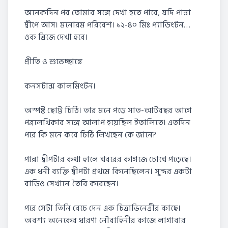
অনেকদিন পর তোমার সঙ্গে দেখা হতে পারে, যদি পান্না
দ্বীপে আস। মনোরম পরিবেশ। ১২-৪০ মিঃ প্যাডিংটন…
ওক ব্রিজে দেখা হবে।
প্রীতি ও শুভেচ্ছান্তে
কনসটান্স কালমিংটন।
অস্পষ্ট ছোট্ট চিঠি। তার মনে পড়ে সাত-আটবছর আগে
পত্রলেখিকার সঙ্গে আলাপ হয়েছিল ইতালিতে। এতদিন
পরে কি মনে করে চিঠি লিখছেন কে জানে?
পান্না দ্বীপটার কথা হালে খবরের কাগজে চোখে পড়েছে।
এক ধনী ব্যক্তি দ্বীপটা প্রথমে কিনেছিলেন। সুন্দর একটা
বাড়িও সেখানে তৈরি করেছেন।
পরে সেটা তিনি বেচে দেন এক চিত্রাভিনেত্রীর কাছে।
অবশ্য অনেকের ধারণা নৌবাহিনীর কাজে লাগাবার