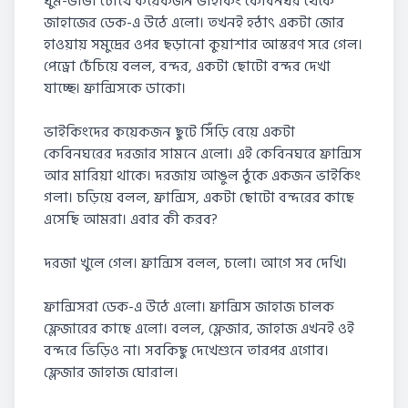
ঘুম-ভাঙা চোখে কয়েকৰ্জন ভাইকিং কেবিনঘর থেকে
জাহাজের ডেক-এ উঠে এলো। তখনই হঠাৎ একটা জোর
হাওয়ায় সমুদ্রের ওপর ছড়ানো কুয়াশার আস্তরণ সরে গেল।
পেড্রো চেঁচিয়ে বলল, বন্দর, একটা ছোটো বন্দর দেখা
যাচ্ছে। ফ্রান্সিসকে ডাকো।
ভাইকিংদের কয়েকজন ছুটে সিঁড়ি বেয়ে একটা
কেবিনঘরের দরজার সামনে এলো। এই কেবিনঘরে ফ্রান্সিস
আর মারিয়া থাকে। দরজায় আঙুল ঠুকে একজন ভাইকিং
গলা। চড়িয়ে বলল, ফ্রান্সিস, একটা ছোটো বন্দরের কাছে
এসেছি আমরা। এবার কী করব?
দরজা খুলে গেল। ফ্রান্সিস বলল, চলো। আগে সব দেখি।
ফ্রান্সিসরা ডেক-এ উঠে এলো। ফ্রান্সিস জাহাজ চালক
ফ্লেজারের কাছে এলো। বলল, ফ্লেজার, জাহাজ এখনই ওই
বন্দরে ভিড়িও না। সবকিছু দেখেশুনে তারপর এগোব।
ফ্লেজার জাহাজ ঘোরাল।