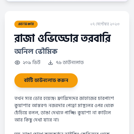
১৭ সেপ্টেম্বর ২০২৩
এডভেঞ্চার
রাজা ওভিড্ডোর তরবারি
অনিল ভৌমিক
২০৯ ভিউ
৭৬ ডাউনলোড
বইটি ডাউনলোড করুন
তখন সবে ভোর হয়েছে। ফ্রান্সিসদের জাহাজের চারপাশে
কুয়াশার আস্তরণ। নজরদার পেড্রো মাস্তুলের ওপর থেকে
চেঁচিয়ে বলল, ডাঙা দেখতে পাচ্ছি। কুয়াশা না কাটলে
আর কিছু দেখা যাবে না।