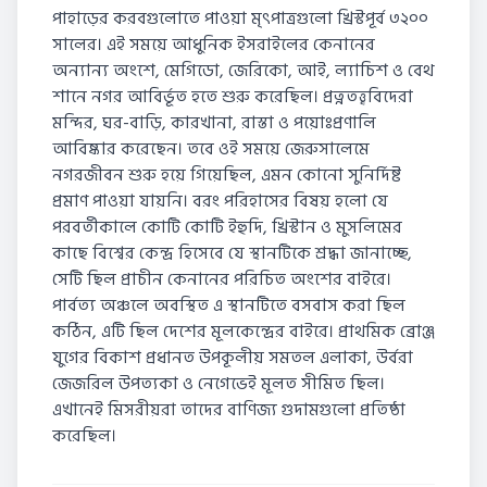
পাহাড়ের করবগুলোতে পাওয়া মৃৎপাত্রগুলো খ্রিস্টপূর্ব ৩২০০
সালের। এই সময়ে আধুনিক ইসরাইলের কেনানের
অন্যান্য অংশে, মেগিডো, জেরিকো, আই, ল্যাচিশ ও বেথ
শানে নগর আবির্ভূত হতে শুরু করেছিল। প্রত্নতত্ত্ববিদেরা
মন্দির, ঘর-বাড়ি, কারখানা, রাস্তা ও পয়োঃপ্রণালি
আবিষ্কার করেছেন। তবে ওই সময়ে জেরুসালেমে
নগরজীবন শুরু হয়ে গিয়েছিল, এমন কোনো সুনির্দিষ্ট
প্রমাণ পাওয়া যায়নি। বরং পরিহাসের বিষয় হলো যে
পরবর্তীকালে কোটি কোটি ইহুদি, খ্রিস্টান ও মুসলিমের
কাছে বিশ্বের কেন্দ্র হিসেবে যে স্থানটিকে শ্রদ্ধা জানাচ্ছে,
সেটি ছিল প্রাচীন কেনানের পরিচিত অংশের বাইরে।
পার্বত্য অঞ্চলে অবস্থিত এ স্থানটিতে বসবাস করা ছিল
কঠিন, এটি ছিল দেশের মূলকেন্দ্রের বাইরে। প্রাথমিক ব্রোঞ্জ
যুগের বিকাশ প্রধানত উপকূলীয় সমতল এলাকা, উর্বরা
জেজরিল উপত্যকা ও নেগেভেই মূলত সীমিত ছিল।
এখানেই মিসরীয়রা তাদের বাণিজ্য গুদামগুলো প্রতিষ্ঠা
করেছিল।