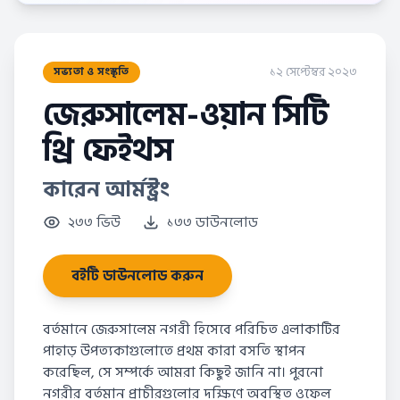
১২ সেপ্টেম্বর ২০২৩
সভ্যতা ও সংস্কৃতি
জেরুসালেম-ওয়ান সিটি
থ্রি ফেইথস
কারেন আর্মস্ট্রং
২৩৩ ভিউ
১৩৩ ডাউনলোড
বইটি ডাউনলোড করুন
বর্তমানে জেরুসালেম নগরী হিসেবে পরিচিত এলাকাটির
পাহাড় উপত্যকাগুলোতে প্রথম কারা বসতি স্থাপন
করেছিল, সে সম্পর্কে আমরা কিছুই জানি না। পুরনো
নগরীর বর্তমান প্রাচীরগুলোর দক্ষিণে অবস্থিত ওফেল