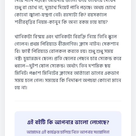
দিয়ে পানি পড়ছে। আয়নায় ভালো করে তাকিয়ে দেখেন
শুধু বা চোখ না, দুচোখ দিয়েই পানি পড়ছে। অথচ চোখে
কোনো জ্বালা-যন্ত্ৰণা নেই। রহস্যটা কি? বয়সকালে
শরীরবৃত্তির নিয়ম-কানুন কি অন্য রকম হয়ে যায়?
খানিকটা বিস্ময় এবং খানিকটা বিরক্তি নিয়ে তিনি স্কুলে
গেলেন। প্রথম পিরিয়ডে বীজগণিত। ক্লাস নাইন। সেকশান
বি। ফার্স্ট পিরিয়ডে রোলকল করতে হয়। শুধু শুধু সময়
নষ্ট। চুয়ান্নজন ছেলে। প্ৰতি ছেলের পেছনে চার সেকেন্ড করে
ধরলে—দুইশ ষােল সেকেন্ড। অর্থাৎ তিন দশমিক ছয়
মিনিট। পঞ্চাশ মিনিটের ক্লাসের আঠারো ভাগের একভাগ
সময় চলে গেল। সময়ের কি নিদাৰুণ অপচয়! কোনো মানে
হয় না।
এই বইটি কি আপনার ভালো লেগেছে?
আমাদের এই কার্যক্রম চালিয়ে নিতে আপনার সহযোগিতা