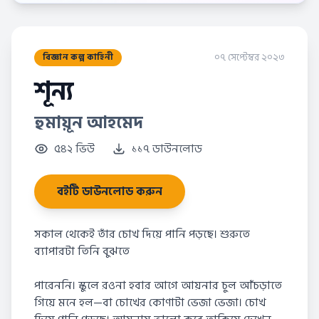
০৭ সেপ্টেম্বর ২০২৩
বিজ্ঞান কল্প কাহিনী
শূন্য
হুমায়ূন আহমেদ
৫৪২ ভিউ
১১৭ ডাউনলোড
বইটি ডাউনলোড করুন
সকাল থেকেই তাঁর চোখ দিয়ে পানি পড়ছে। শুরুতে
ব্যাপারটা তিনি বুঝতে
পারেননি। স্কুলে রওনা হবার আগে আয়নার চুল আঁচড়াতে
গিয়ে মনে হল—বা চোখের কোণাটা ভেজা ভেজা। চোখ