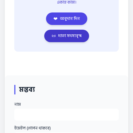
একান্ত কাম্য।
❤️
অনুদান দিন
📜
দাতা সদস্যবৃন্দ
মন্তব্য
নাম
ইমেইল (গোপন থাকবে)