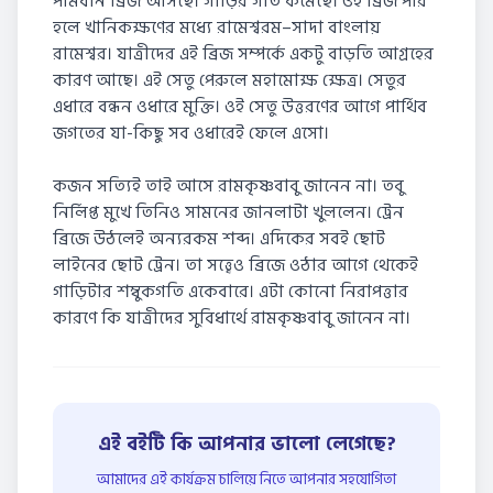
পামবান ব্রিজ আসছে। গাড়ির গতি কমেছে। ওই ব্রিজ পার
হলে খানিকক্ষণের মধ্যে রামেশ্বরম–সাদা বাংলায়
রামেশ্বর। যাত্রীদের এই ব্রিজ সম্পর্কে একটু বাড়তি আগ্রহের
কারণ আছে। এই সেতু পেরুলে মহামোক্ষ ক্ষেত্র। সেতুর
এধারে বন্ধন ওধারে মুক্তি। ওই সেতু উত্তরণের আগে পার্থিব
জগতের যা-কিছু সব ওধারেই ফেলে এসো।
কজন সত্যিই তাই আসে রামকৃষ্ণবাবু জানেন না। তবু
নির্লিপ্ত মুখে তিনিও সামনের জানলাটা খুললেন। ট্রেন
ব্রিজে উঠলেই অন্যরকম শব্দ। এদিকের সবই ছোট
লাইনের ছোট ট্রেন। তা সত্ত্বেও ব্রিজে ওঠার আগে থেকেই
গাড়িটার শম্বুকগতি একেবারে। এটা কোনো নিরাপত্তার
কারণে কি যাত্রীদের সুবিধার্থে রামকৃষ্ণবাবু জানেন না।
এই বইটি কি আপনার ভালো লেগেছে?
আমাদের এই কার্যক্রম চালিয়ে নিতে আপনার সহযোগিতা