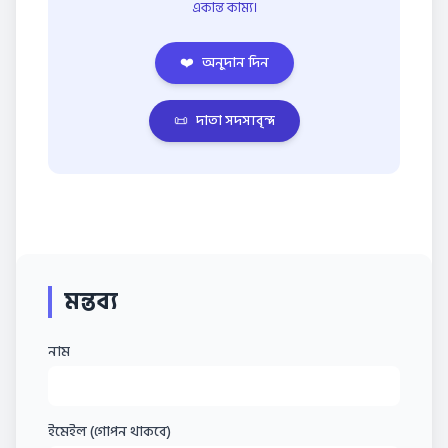
একান্ত কাম্য।
❤️
অনুদান দিন
📜
দাতা সদস্যবৃন্দ
মন্তব্য
নাম
ইমেইল (গোপন থাকবে)