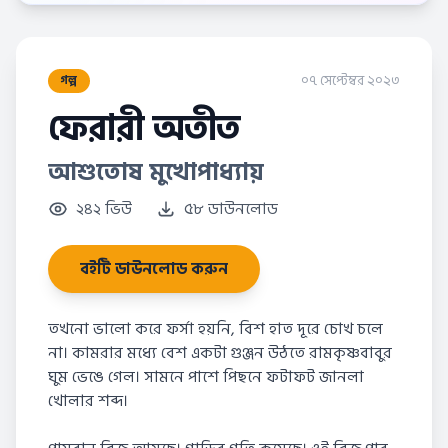
০৭ সেপ্টেম্বর ২০২৩
গল্প
ফেরারী অতীত
আশুতোষ মুখোপাধ্যায়
২৪২ ভিউ
৫৮ ডাউনলোড
বইটি ডাউনলোড করুন
তখনো ভালো করে ফর্সা হয়নি, বিশ হাত দূরে চোখ চলে
না। কামরার মধ্যে বেশ একটা গুঞ্জন উঠতে রামকৃষ্ণবাবুর
ঘুম ভেঙে গেল। সামনে পাশে পিছনে ফটাফট জানলা
খোলার শব্দ।