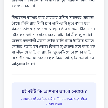
মাহতাব সাহেব এমনিতেই রাগী মানুষ। ধমক না দিয়ে কথা
বলতে পারেন না।
বিস্ময়কর ব্যাপার হচ্ছে মাহতাব উদ্দিন সাহেবের মেজাজ
ঠাণ্ডা। তিনি প্রায় তিনি প্রায় হাসি-হাসি মুখে বসার ঘরে
খবরের কাগজ হাতে বসে আছেন। তাঁর সামনে টেবিলে চা।
টেবিলের ওপাশে বসার ঘরের মাঝামাঝি নীল লুঙ্গি পরা
অত্যন্ত বলশালী একটা লোক খালি গায়ে দাঁড়িয়ে আছে।
লোটার গভর্তি ঘন লোম। বিশাল মুখমণ্ডল। মনে হচ্ছে গত
সাতদিন সে দাড়ি কামায়নি। মুখভৰ্তি খোচা খোচা দাড়ি।
সে গভীর মনোযোগের সঙ্গে তাকিয়ে আছে নিজের পায়ের
আঙুলের দিকে।
এই বইটি কি আপনার ভালো লেগেছে?
আমাদের এই কার্যক্রম চালিয়ে নিতে আপনার সহযোগিতা
একান্ত কাম্য।