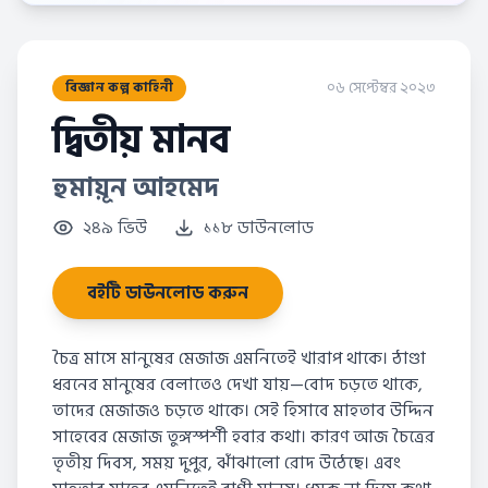
০৬ সেপ্টেম্বর ২০২৩
বিজ্ঞান কল্প কাহিনী
দ্বিতীয় মানব
হুমায়ূন আহমেদ
২৪৯ ভিউ
১১৮ ডাউনলোড
বইটি ডাউনলোড করুন
চৈত্র মাসে মানুষের মেজাজ এমনিতেই খারাপ থাকে। ঠাণ্ডা
ধরনের মানুষের বেলাতেও দেখা যায়—বোদ চড়তে থাকে,
তাদের মেজাজও চড়তে থাকে। সেই হিসাবে মাহতাব উদ্দিন
সাহেবের মেজাজ তুঙ্গস্পর্শী হবার কথা। কারণ আজ চৈত্রের
তৃতীয় দিবস, সময় দুপুর, ঝাঁঝালো রোদ উঠেছে। এবং