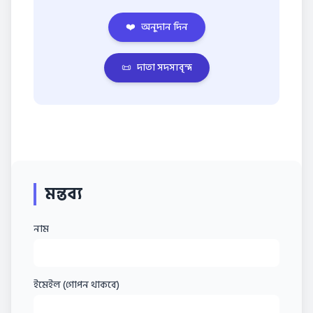
❤️
অনুদান দিন
📜
দাতা সদস্যবৃন্দ
মন্তব্য
নাম
ইমেইল (গোপন থাকবে)