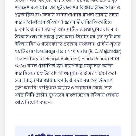
ইতিহাস নয়। তবু বাংলার ইতিহাস রচনার পথে একটি দৃঢ়
পদক্ষেপ বলা যায়। এর দুই বছর পর বিখ্যাত ইতিহাসবিদ ও
প্রত্নতাত্ত্বিক রাখালদাস বন্দ্যোপাধ্যায় বাংলা ভাষায় রচনা
করেন ‘বাঙ্গালার ইতিহাস’। এরপর দীর্ঘ বিরতি কাটিয়ে
ঢাকা বিশ্ববিদ্যালয় দুই খণ্ডে প্রাচীন ও মধ্যযুগের বাংলার
ইতিহাস লেখার প্রকল্প গ্রহণ করে। সিদ্ধান্ত হয় গ্রন্থ দুটো হবে
ইতিহাসবিদ ও গবেষকদের প্রবন্ধের সংকলন। প্রাচীন যুগের
গ্রন্থটি রমেশচন্দ্র মজুমদারের সম্পাদনায় (R. C. Majumdar)
The History of Bengal Volume-1, Hindu Period) নামে
১৯৪৩ সালে প্রকাশিত হয়। রমেশচন্দ্র মজুমদার আশা
করেছিলেন গ্রন্থটির বাংলা অনুবাদের উদ্যোগ গ্রহণ করা
হবে। কিন্তু শেষ পর্যন্ত ঢাকা বিশ্ববিদ্যালয় সেই উদ্যোগ
গ্রহণ করেনি। ব্যক্তিগত আগ্রহে ও দায়বোধ থেকে শেষ
পর্যন্ত তিনি প্রাচীন যুগপর্বের বাংলাদেশের ইতিহাস লেখায়
আত্মনিয়োগ করেন।