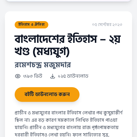
০৫ সেপ্টেম্বর ২০২৩
ইতিহাস ও ঐতিহ্য
বাংলাদেশের ইতিহাস – ২য়
খণ্ড (মধ্যযুগ)
রমেশচন্দ্র মজুমদার
৩৯৩ ভিউ
১২৫ ডাউনলোড
বইটি ডাউনলোড করুন
প্রাচীন ও মধ্যযুগের বাংলার ইতিহাস লেখার পথ কুসুমাস্তীর্ণ
ছিল না। এর বড় কারণ সমকালে লিখিত ইতিহাস পাওয়া
যায়নি। প্রাচীন ও মধ্যযুগের বাংলায় রাজ পৃষ্ঠপোষকতায়
দরবারী ইতিহাসও লেখা হয়নি। ফলে সাহিত্যের সূত্র,