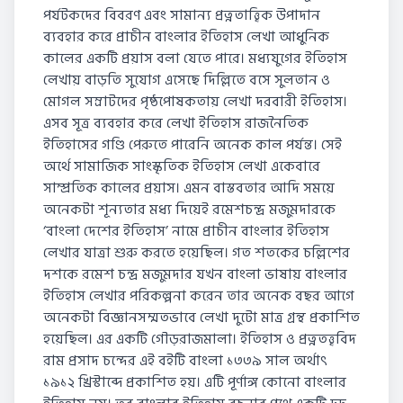
পর্যটকদের বিবরণ এবং সামান্য প্রত্নতাত্ত্বিক উপাদান
ব্যবহার করে প্রাচীন বাংলার ইতিহাস লেখা আধুনিক
কালের একটি প্রয়াস বলা যেতে পারে। মধ্যযুগের ইতিহাস
লেখায় বাড়তি সুযোগ এসেছে দিল্লিতে বসে সুলতান ও
মোগল সম্রাটদের পৃষ্ঠপোষকতায় লেখা দরবারী ইতিহাস।
এসব সূত্র ব্যবহার করে লেখা ইতিহাস রাজনৈতিক
ইতিহাসের গণ্ডি পেরুতে পারেনি অনেক কাল পর্যন্ত। সেই
অর্থে সামাজিক সাংস্কৃতিক ইতিহাস লেখা একেবারে
সাম্প্রতিক কালের প্রয়াস। এমন বাস্তবতার আদি সময়ে
অনেকটা শূন্যতার মধ্য দিয়েই রমেশচন্দ্র মজুমদারকে
‘বাংলা দেশের ইতিহাস’ নামে প্রাচীন বাংলার ইতিহাস
লেখার যাত্রা শুরু করতে হয়েছিল। গত শতকের চল্লিশের
দশকে রমেশ চন্দ্র মজুমদার যখন বাংলা ভাষায় বাংলার
ইতিহাস লেখার পরিকল্পনা করেন তার অনেক বছর আগে
অনেকটা বিজ্ঞানসম্মতভাবে লেখা দুটো মাত্র গ্রন্থ প্রকাশিত
হয়েছিল। এর একটি গৌড়রাজমালা। ইতিহাস ও প্রত্নতত্ত্ববিদ
রাম প্রসাদ চন্দের এই বইটি বাংলা ১৩৩৯ সাল অর্থাৎ
১৯১২ খ্রিস্টাব্দে প্রকাশিত হয়। এটি পূর্ণাঙ্গ কোনো বাংলার