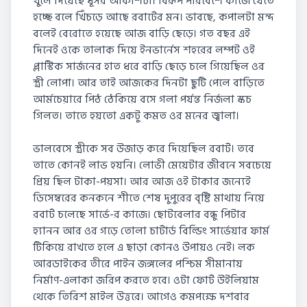
খুলে দিয়েছে ধূসর আকাশটা। বিরূপ পরিবেশে কাজে যেতে
হচ্ছে বলে খিঁচড়ে আছে রবার্টের মন। ভাবছে, কপালটা মন্দ
বলেই বেরোতে হয়েছে আজ বাড়ি ছেড়ে। গত বছর এই
দিনেই ওকে তালাক দিয়ে ইনভার্নেস শহরের লম্পট ওই
প্লাস্টিক সার্জনের হাত ধরে বাড়ি ছেড়ে চলে গিয়েছিল ওর
স্ত্রী লোপা। আর তাই আজকের দিনটা ছুটি পেলে বাড়িতে
আর্মচেয়ারে পিঠ ঠেকিয়ে বসে গলা পর্যন্ত নির্জলা স্কচ
গিলত। তাতে হয়তো একটু কমত ওর মনের জ্বালা।
ভালবেসে স্ত্রীকে সব উজাড় করে দিয়েছিল রবার্ট। তবে
তাতে কোনই লাভ হয়নি। লোভী মেয়েটার জীবনে সবচেয়ে
প্রিয় ছিল টাকা-পয়সা। আর আজ ওই টাকার জন্যেই
ডিসেম্বরের কনকনে শীতে শেষ দুপুরের বৃষ্টি মাথায় নিয়ে
রবার্ট চলেছে সার্ভে-র কাজে। ছোটবেলার বন্ধু পিটার
হ্যানন আর ওর গড়ে তোলা চার্টার্ড বিল্ডিং সার্ভেয়ার ফার্ম
টিকিয়ে রাখতে হলে এ ছাড়া কোনও উপায়ও নেই। লক
আরডাইকের তীরে পাইন জঙ্গলের পশ্চিম সীমানায়
নির্মাণ-এলাকা জরিপ করতে হবে। ওটা ফোর্ট উইলিয়াম
থেকে তিরিশ মাইল উত্তরে। আগেও কমপক্ষে দশবার