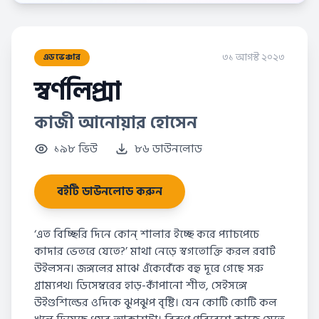
৩১ আগস্ট ২০২৩
এডভেঞ্চার
স্বর্ণলিপ্সা
কাজী আনোয়ার হোসেন
১৯৮ ভিউ
৮৬ ডাউনলোড
বইটি ডাউনলোড করুন
‘এত বিচ্ছিরি দিনে কোন্ শালার ইচ্ছে করে প্যাচপেচে
কাদার ভেতরে যেতে?’ মাথা নেড়ে স্বগতোক্তি করল রবার্ট
উইলসন। জঙ্গলের মাঝে এঁকেবেঁকে বহু দূরে গেছে সরু
গ্রাম্যপথ। ডিসেম্বরের হাড়-কাঁপানো শীত, সেইসঙ্গে
উইণ্ডশিল্ডের ওদিকে ঝুপঝুপ বৃষ্টি। যেন কোটি কোটি কল