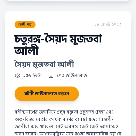
২৮ আগস্ট ২০২৩
ছোট গল্প
চতুরঙ্গ-সৈয়দ মুজতবা
আলী
সৈয়দ মুজতবা আলী
২৫৬ ভিউ
১৭৩ ডাউনলোড
বইটি ডাউনলোড করুন
রবীন্দ্রনাথের জন্মদিনে প্রচুর বক্তৃতা প্রচুরতর প্রবন্ধ এবং
অল্প-বিস্তর বেতার কার্যকলাপের ব্যবস্থা এদেশের গুণী-
জ্ঞানীরা করে থাকেন। সেই অবসরে কেউ কেউ আমাকেও
স্মরণ করেন। আপাতদৃষ্টিতে মনে হওয়া অস্বাভাবিক নয় যে