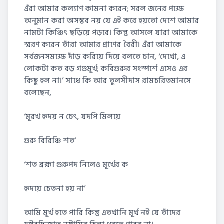
এঁরা আমার কল্যাণ কামনা করেন; সরল জনের পক্ষে
অনুমান করা অসম্ভব নয় যে এই করে হয়তো দেশে আমার
নামটা কিঞ্চিৎ ছড়িয়ে পড়বে। কিন্তু আসলে যারা আমাকে
স্মরণ করেন তাঁরা আমার প্রাণের বৈরী। এঁরা আমাকে
সর্বজনসমক্ষে দাঁড় করিয়ে দিয়ে বলতে চান, ‘দেখো, এ
লোকটা কত বড় গণ্ডমূর্খ; কবিগুরুর সংস্পর্শে এসেও এর
কিছু হল না।’ সাধে কি আর তুলসীদাস রামচরিতমানসে
বলেছেন,
‘মূরখ হৃদয় ন চেৎ, যদপি মিলয়ে
গুরু বিরিঞ্চি শত’
‘শত ব্রহ্মা গুরুপদ নিলেও মূর্খের ক
হৃদয়ে চেতনা হয় না’
আমি মূর্খ হতে পারি কিন্তু এতখানি মূর্খ নই যে তাঁদের