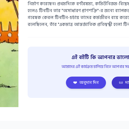
নির্মাণ করেছেন। প্রথমদিকে বর্ণবৈষম্য, কমিউনিজম-বিদ্
হলেও টিনটিন তার "অসাধারণ প্রাণশক্তি"-র জন্যে ব্যাপ
গবেষক কেবল টিনটিন-চর্চায় তাদের কর্মজীবন ব্যয় করে
বলেছিলেন, তাঁর "একমাত্র আন্তর্জাতিক প্রতিদ্বন্দ্বী হলো টি
এই বইটি কি আপনার ভালো
আমাদের এই কার্যক্রম চালিয়ে নিতে আপনার সহয
❤️
অনুদান দিন
📜
দা