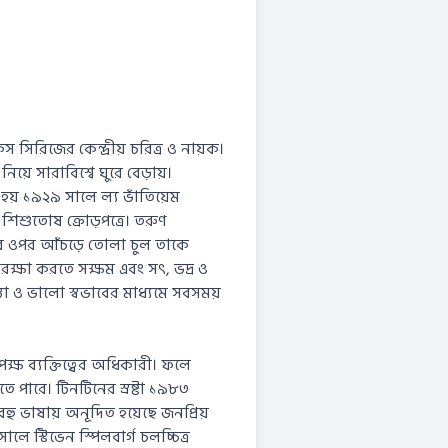
স সিরিজের কেন্দ্রীয় চরিত্র ও নায়ক।
িয়ে সারাবিশ্বে ঘুরে বেড়ায়।
ভূত হয় ১৯২৯ সালে ল্য ভাঁতিয়েম
শিশুতোষ ক্রোড়পত্রে। তরুণ
র ওপর আঁচড়ে তোলা চুল তাকে
মরক্ষা করতে সক্ষম এবং সৎ, ভদ্র ও
্তা ও ভালো স্বভাবের মাধ্যমে সবসময়
ক্ষ ব্যক্তিত্বের অধিকারী। ফলে
পারে। টিনটিনের স্রষ্টা ১৯৮৩
হু ভাষায় অনূদিত হয়েছে জনপ্রিয়
ে স্টিভেন স্পিলবার্গ চলচ্চিত্র