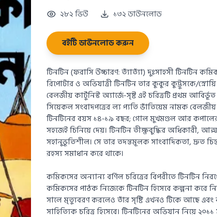
২৮২ ভিউ
১৩২ ডাউনলোড
বইটি ডাউনলোড করুন
টিনটিন (ফরাসি উচ্চারণ: ত্যাঁত্যাঁ) দুঃসাহসী টিনটিন কমিক
রিপোর্টার ও অভিযাত্রী টিনটিন তার কুকুর কুট্টুসকে/স্নোয়ি ন
বেলজীয় কার্টুনিস্ট অ্যার্জে-সৃষ্ট এই চরিত্রটি প্রথম আবির্
সিয়েকল সংবাদপত্রের ল্য প্যতি ভাঁতিয়েম নামক বেলজীয় 
টিনটিনের বয়স ১৪-১৯ বছর; গোল মুখমণ্ডল আর কপালে
সহজেই চিনিয়ে দেয়। টিনটিন তীক্ষ্ণবুদ্ধির অধিকারী, আত্
সহানুভূতিশীল। সে তার তদন্তমূলক সাংবাদিকতা, দ্রুত চিন
রহস্য সমাধান করে থাকে।
কমিকসের অন্যান্য বর্ণিল চরিত্রের বিপরীতে টিনটিন নিরপে
কমিকসের পাঠক নিজেকে টিনটিন হিসেবে কল্পনা করে নিতে 
সালে মৃত্যুবরণ করলেও তাঁর সৃষ্টি এখনও টিকে আছে এবং ব
সাহিত্যিক চরিত্র হিসেবে। টিনটিনের অভিযান নিয়ে ২০১১ সাল