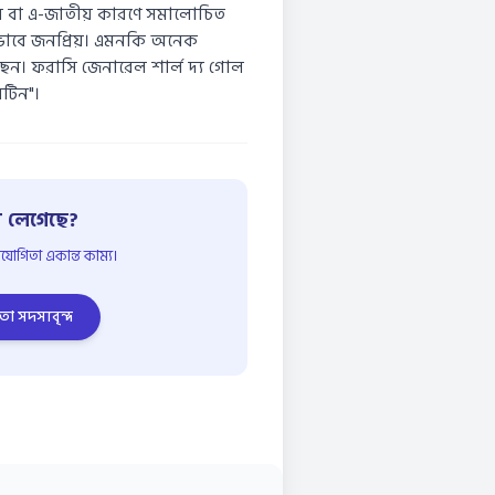
বেষ বা এ-জাতীয় কারণে সমালোচিত
কভাবে জনপ্রিয়। এমনকি অনেক
ছেন। ফরাসি জেনারেল শার্ল দ্য গোল
নটিন"।
 লেগেছে?
োগিতা একান্ত কাম্য।
তা সদস্যবৃন্দ