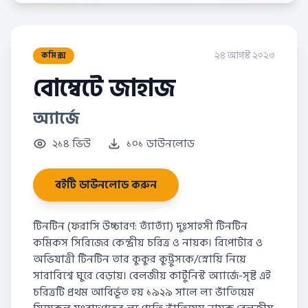
২৪ আগস্ট ২০২৩
কমিক্স
বোম্বেটে জাহাজ
অ্যার্জে
২১৪ ভিউ
১০১ ডাউনলোড
বইটি ডাউনলোড করুন
টিনটিন (ফরাসি উচ্চারণ: ত্যাঁত্যাঁ) দুঃসাহসী টিনটিন
কমিকস সিরিজের কেন্দ্রীয় চরিত্র ও নায়ক। রিপোর্টার ও
অভিযাত্রী টিনটিন তার কুকুর কুট্টুসকে/স্নোয়ি নিয়ে
সারাবিশ্বে ঘুরে বেড়ায়। বেলজীয় কার্টুনিস্ট অ্যার্জে-সৃষ্ট এই
চরিত্রটি প্রথম আবির্ভূত হয় ১৯২৯ সালে ল্য ভাঁতিয়েম