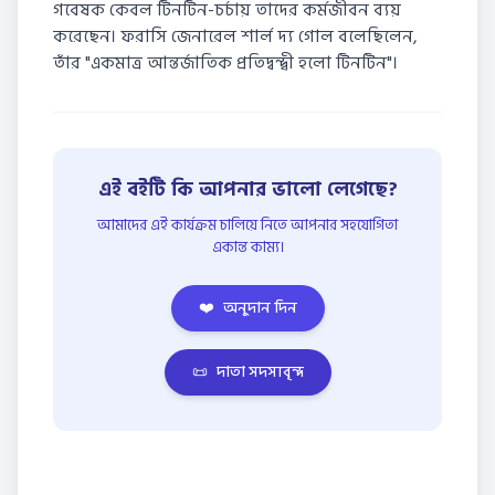
গবেষক কেবল টিনটিন-চর্চায় তাদের কর্মজীবন ব্যয়
করেছেন। ফরাসি জেনারেল শার্ল দ্য গোল বলেছিলেন,
তাঁর "একমাত্র আন্তর্জাতিক প্রতিদ্বন্দ্বী হলো টিনটিন"।
এই বইটি কি আপনার ভালো লেগেছে?
আমাদের এই কার্যক্রম চালিয়ে নিতে আপনার সহযোগিতা
একান্ত কাম্য।
❤️
অনুদান দিন
📜
দাতা সদস্যবৃন্দ