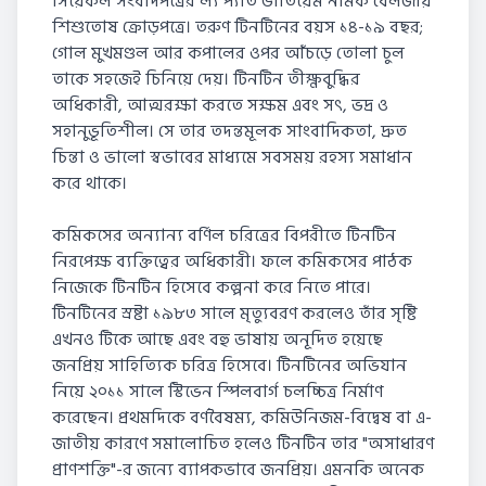
সিয়েকল সংবাদপত্রের ল্য প্যতি ভাঁতিয়েম নামক বেলজীয়
শিশুতোষ ক্রোড়পত্রে। তরুণ টিনটিনের বয়স ১৪-১৯ বছর;
গোল মুখমণ্ডল আর কপালের ওপর আঁচড়ে তোলা চুল
তাকে সহজেই চিনিয়ে দেয়। টিনটিন তীক্ষ্ণবুদ্ধির
অধিকারী, আত্মরক্ষা করতে সক্ষম এবং সৎ, ভদ্র ও
সহানুভূতিশীল। সে তার তদন্তমূলক সাংবাদিকতা, দ্রুত
চিন্তা ও ভালো স্বভাবের মাধ্যমে সবসময় রহস্য সমাধান
করে থাকে।
কমিকসের অন্যান্য বর্ণিল চরিত্রের বিপরীতে টিনটিন
নিরপেক্ষ ব্যক্তিত্বের অধিকারী। ফলে কমিকসের পাঠক
নিজেকে টিনটিন হিসেবে কল্পনা করে নিতে পারে।
টিনটিনের স্রষ্টা ১৯৮৩ সালে মৃত্যুবরণ করলেও তাঁর সৃষ্টি
এখনও টিকে আছে এবং বহু ভাষায় অনূদিত হয়েছে
জনপ্রিয় সাহিত্যিক চরিত্র হিসেবে। টিনটিনের অভিযান
নিয়ে ২০১১ সালে স্টিভেন স্পিলবার্গ চলচ্চিত্র নির্মাণ
করেছেন। প্রথমদিকে বর্ণবৈষম্য, কমিউনিজম-বিদ্বেষ বা এ-
জাতীয় কারণে সমালোচিত হলেও টিনটিন তার "অসাধারণ
প্রাণশক্তি"-র জন্যে ব্যাপকভাবে জনপ্রিয়। এমনকি অনেক