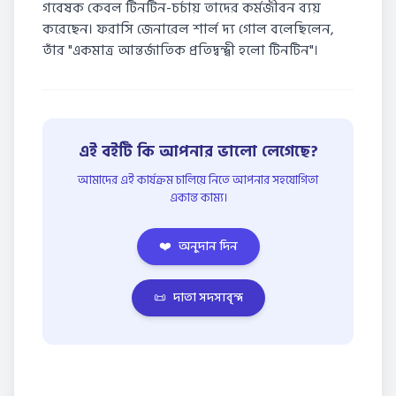
গবেষক কেবল টিনটিন-চর্চায় তাদের কর্মজীবন ব্যয়
করেছেন। ফরাসি জেনারেল শার্ল দ্য গোল বলেছিলেন,
তাঁর "একমাত্র আন্তর্জাতিক প্রতিদ্বন্দ্বী হলো টিনটিন"।
এই বইটি কি আপনার ভালো লেগেছে?
আমাদের এই কার্যক্রম চালিয়ে নিতে আপনার সহযোগিতা
একান্ত কাম্য।
❤️
অনুদান দিন
📜
দাতা সদস্যবৃন্দ