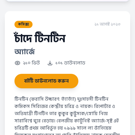
২১ আগস্ট ২০২৩
কমিক্স
চাঁদে টিনটিন
অ্যার্জে
২১০ ভিউ
১০১ ডাউনলোড
বইটি ডাউনলোড করুন
টিনটিন (ফরাসি উচ্চারণ: ত্যাঁত্যাঁ) দুঃসাহসী টিনটিন
কমিকস সিরিজের কেন্দ্রীয় চরিত্র ও নায়ক। রিপোর্টার ও
অভিযাত্রী টিনটিন তার কুকুর কুট্টুসকে/স্নোয়ি নিয়ে
সারাবিশ্বে ঘুরে বেড়ায়। বেলজীয় কার্টুনিস্ট অ্যার্জে-সৃষ্ট এই
চরিত্রটি প্রথম আবির্ভূত হয় ১৯২৯ সালে ল্য ভাঁতিয়েম