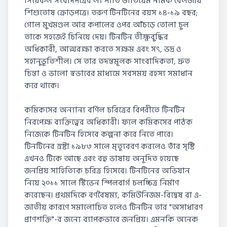
সিয়েকল সংবাদপত্রের ল্য প্যতি ভাঁতিয়েম নামক বেলজীয়
শিশুতোষ ক্রোড়পত্রে। তরুণ টিনটিনের বয়স ১৪-১৯ বছর;
গোল মুখমণ্ডল আর কপালের ওপর আঁচড়ে তোলা চুল
তাকে সহজেই চিনিয়ে দেয়। টিনটিন তীক্ষ্ণবুদ্ধির
অধিকারী, আত্মরক্ষা করতে সক্ষম এবং সৎ, ভদ্র ও
সহানুভূতিশীল। সে তার তদন্তমূলক সাংবাদিকতা, দ্রুত
চিন্তা ও ভালো স্বভাবের মাধ্যমে সবসময় রহস্য সমাধান
করে থাকে।
কমিকসের অন্যান্য বর্ণিল চরিত্রের বিপরীতে টিনটিন
নিরপেক্ষ ব্যক্তিত্বের অধিকারী। ফলে কমিকসের পাঠক
নিজেকে টিনটিন হিসেবে কল্পনা করে নিতে পারে।
টিনটিনের স্রষ্টা ১৯৮৩ সালে মৃত্যুবরণ করলেও তাঁর সৃষ্টি
এখনও টিকে আছে এবং বহু ভাষায় অনূদিত হয়েছে
জনপ্রিয় সাহিত্যিক চরিত্র হিসেবে। টিনটিনের অভিযান
নিয়ে ২০১১ সালে স্টিভেন স্পিলবার্গ চলচ্চিত্র নির্মাণ
করেছেন। প্রথমদিকে বর্ণবৈষম্য, কমিউনিজম-বিদ্বেষ বা এ-
জাতীয় কারণে সমালোচিত হলেও টিনটিন তার "অসাধারণ
প্রাণশক্তি"-র জন্যে ব্যাপকভাবে জনপ্রিয়। এমনকি অনেক