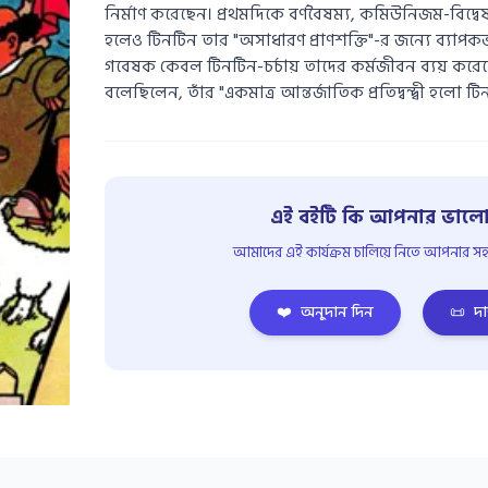
নির্মাণ করেছেন। প্রথমদিকে বর্ণবৈষম্য, কমিউনিজম-বিদ্
হলেও টিনটিন তার "অসাধারণ প্রাণশক্তি"-র জন্যে ব্যাপ
গবেষক কেবল টিনটিন-চর্চায় তাদের কর্মজীবন ব্যয় করে
বলেছিলেন, তাঁর "একমাত্র আন্তর্জাতিক প্রতিদ্বন্দ্বী হলো টি
এই বইটি কি আপনার ভালো
আমাদের এই কার্যক্রম চালিয়ে নিতে আপনার সহয
❤️
অনুদান দিন
📜
দা