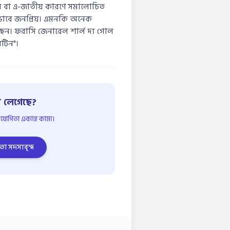
বেষ বা এ-জাতীয় কারণে সমালোচিত
কভাবে জনপ্রিয়। এমনকি অনেক
ছেন। ফরাসি জেনারেল শার্ল দ্য গোল
নটিন"।
 লেগেছে?
োগিতা একান্ত কাম্য।
তা সদস্যবৃন্দ