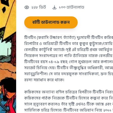
২২৮ ভিউ
১০০ ডাউনলোড
বইটি ডাউনলোড করুন
টিনটিন (ফরাসি উচ্চারণ: ত্যাঁত্যাঁ) দুঃসাহসী টিনটিন কমিক
রিপোর্টার ও অভিযাত্রী টিনটিন তার কুকুর কুট্টুসকে/স্নোয়ি ন
বেলজীয় কার্টুনিস্ট অ্যার্জে-সৃষ্ট এই চরিত্রটি প্রথম আবির্
সিয়েকল সংবাদপত্রের ল্য প্যতি ভাঁতিয়েম নামক বেলজীয় 
টিনটিনের বয়স ১৪-১৯ বছর; গোল মুখমণ্ডল আর কপালে
সহজেই চিনিয়ে দেয়। টিনটিন তীক্ষ্ণবুদ্ধির অধিকারী, আত্
সহানুভূতিশীল। সে তার তদন্তমূলক সাংবাদিকতা, দ্রুত চিন
রহস্য সমাধান করে থাকে।
কমিকসের অন্যান্য বর্ণিল চরিত্রের বিপরীতে টিনটিন নিরপে
কমিকসের পাঠক নিজেকে টিনটিন হিসেবে কল্পনা করে নিতে 
সালে মৃত্যুবরণ করলেও তাঁর সৃষ্টি এখনও টিকে আছে এবং ব
সাহিত্যিক চরিত্র হিসেবে। টিনটিনের অভিযান নিয়ে ২০১১ সাল