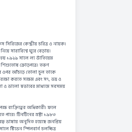
স সিরিজের কেন্দ্রীয় চরিত্র ও নায়ক।
িয়ে সারাবিশ্বে ঘুরে বেড়ায়।
ভূত হয় ১৯২৯ সালে ল্য ভাঁতিয়েম
শিশুতোষ ক্রোড়পত্রে। তরুণ
র ওপর আঁচড়ে তোলা চুল তাকে
মরক্ষা করতে সক্ষম এবং সৎ, ভদ্র ও
্তা ও ভালো স্বভাবের মাধ্যমে সবসময়
ক্ষ ব্যক্তিত্বের অধিকারী। ফলে
পারে। টিনটিনের স্রষ্টা ১৯৮৩
হু ভাষায় অনূদিত হয়েছে জনপ্রিয়
ে স্টিভেন স্পিলবার্গ চলচ্চিত্র