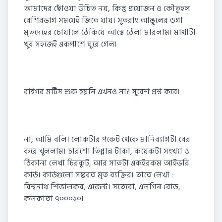
আমাদের ছোঁওয়া উচিত নয়, কিন্তু প্রয়োজন ও কৌতূহল
বেশিরভাগ সময়েই জিতে যায়। সুতরাং আঙুলের ডগা
মৃতদেহের চোয়ালে ঠেকিয়ে আস্তে ঠেলা মারলাম। মাথাটা
খুব সহজেই একপাশে ঘুরে গেল।
রাইগর মর্টিস শুরু হয়নি এখনও না? সুরেশ প্রশ্ন করে।
না, আমি বলি। লোকটার পকেট থেকে মানিব্যাগটা বের
করে খুললাম। চারশো তিপ্পান্ন টাকা, কয়েকটা সংখ্যা ও
ঠিকানা লেখা চিরকুট, আর সাতটা একইরকম আইভরি
কার্ড। কার্ডগুলো সম্ভবত মৃত ব্যক্তির। তাতে লেখা :
বিশ্বনাথ শিভালকর, এজেন্ট। সতেরো, এলগিন রোড,
কলকাতা ৭০০০২০।