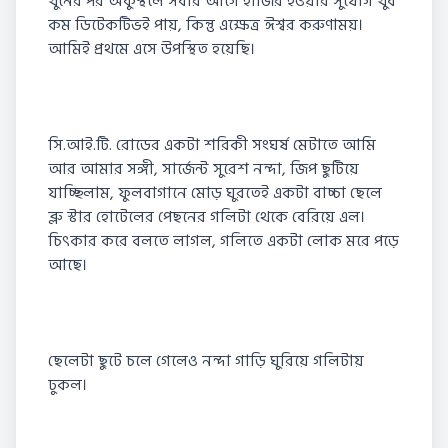
খুনের পর অকুস্থলে সবার আগে হাজির হওয়ার সুযোগ খুব
কম ডিটেকটিভই পায়, কিন্তু এক্ষেত্র ঈশ্বর করুণাময়।
আমিই প্রথমে এসে উপস্থিত হয়েছি।
সি.আই.টি. রোডের একটা শরিকী সংঘর্ষ মেটাতে আমি
আর আমার সঙ্গী, সার্জেন্ট সুরেশ নন্দা, জিপ ছুটিয়ে
যাচ্ছিলাম, ফুলবাগানে মোড় ঘুরতেই একটা বাচ্চা ছেলে
ব্লু স্টার হোটেলের পেছনের গলিটা থেকে বেরিয়ে এল।
চিৎকার করে বলতে লাগল, গলিতে একটা লোক মরে পড়ে
আছে।
ছেলেটা ছুটে চলে গেলেও নন্দা গাড়ি ঘুরিয়ে গলিটায়
ঢুকল।