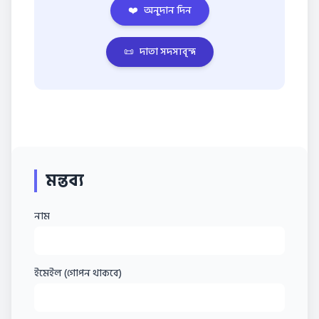
❤️
অনুদান দিন
📜
দাতা সদস্যবৃন্দ
মন্তব্য
নাম
ইমেইল (গোপন থাকবে)