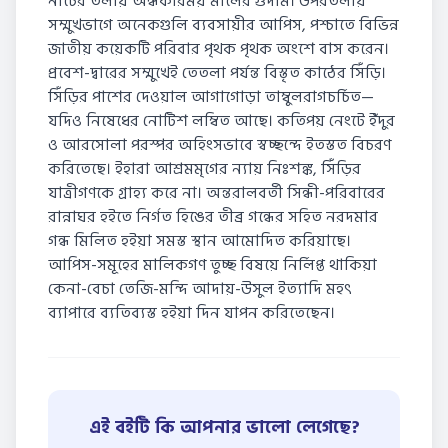
নীচের তলায় অন্ধকারময় মালের গুদাম। উপরতলায়
সম্মুখভাগে অনেকগুলি ব্যবসায়ীর আপিস, পশ্চাতে বিভিন্ন
জাতীয় কয়েকটি পরিবার পৃথক পৃথক অংশে বাস করেন।
প্রবেশ-দ্বারের সম্মুখেই তেতলা পর্যন্ত বিস্তৃত কাঠের সিঁড়ি।
সিঁড়ির পাশের দেওয়াল আগাগোড়া তাম্বুলরাগচর্চিত—
যদিও নিষেধের নোটিশ লম্বিত আছে। কতিপয় নেংটে ইঁদুর
ও আরসোলা পরস্পর অহিংসভাবে স্বচ্ছন্দে ইতস্তত বিচরণ
করিতেছে। ইহারা আশ্রমমৃগের ন্যায় নিঃশঙ্ক, সিঁড়ির
যাত্রীগণকে গ্রাহ্য করে না। অন্তরালবর্তী সিন্ধী-পরিবারের
রান্নাঘর হইতে নির্গত হিঙের তীব্র গন্ধের সহিত নরদমার
গন্ধ মিলিত হইয়া সমস্ত স্থান আমোদিত করিয়াছে।
আপিস-সমূহের মালিকগণ তুচ্ছ বিষয়ে নির্লিপ্ত থাকিয়া
কেনা-বেচা তেজি-মন্দি আদায়-উসুল ইত্যাদি মহৎ
ব্যাপারে ব্যতিব্যস্ত হইয়া দিন যাপন করিতেছেন।
এই বইটি কি আপনার ভালো লেগেছে?