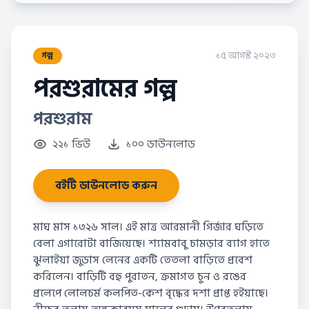
১৫ আগস্ট ২০২৩
গল্প
পরশুরামের গল্প
পরশুরাম
২২১ ভিউ
১০০ ডাউনলোড
বইটি ডাউনলোড করুন
মাঘ মাস ১৩২৬ সাল। এই মাত্র আরমানী গির্জার ঘড়িতে
বেলা এগারোটা বাজিয়েছে। শ্যামবাবু চামড়ার ব্যাগ হাতে
ঝুলাইয়া জুডাস লেনের একটি তেতলা বাড়িতে প্রবেশ
করিলেন। বাড়িটি বহু পুরাতন, ক্রমাগত চুন ও রঙের
প্রলেপে লোলচর্ম কলপিত-কেশ বৃদ্ধের দশা প্রাপ্ত হইয়াছে।