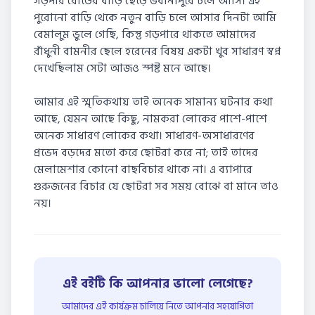
গড়পার রোডের বাড়ি ছেড়ে ভবানীপুরে চলে আসি। এই
পুরোনো বাড়ি থেকে নতুন বাড়ি চলে আসার দিনটা আমি
বেমালুম ভুলে গেছি, কিন্তু গড়পারে থাকতে আমাদের
রাঁধুনী বামনীর ছেলে হরেনের বিষয় একটা খুব সাধারণ স্বপ্ন
দেখেছিলাম সেটা আজও স্পষ্ট মনে আছে।
আমার এই স্মৃতিকথায় তাই অনেক সামান্য ঘটনার কথা
আছে, যেমন আছে কিছু, নামকরা লোকের পাশে-পাশে
অনেক সাধারণ লোকের কথা। সাধারণ-অসাধারণের
প্রভেদ বড়দের মতো করে ছোটরা করে না; তাই তাদের
মেলামেশার কোনো বাছবিচার থাকে না। এ ব্যাপারে
গুরুজনের বিচার যে ছোটরা সব সময় বোঝে বা মানে তাও
নয়।
এই বইটি কি আপনার ভালো লেগেছে?
আমাদের এই কার্যক্রম চালিয়ে নিতে আপনার সহযোগিতা