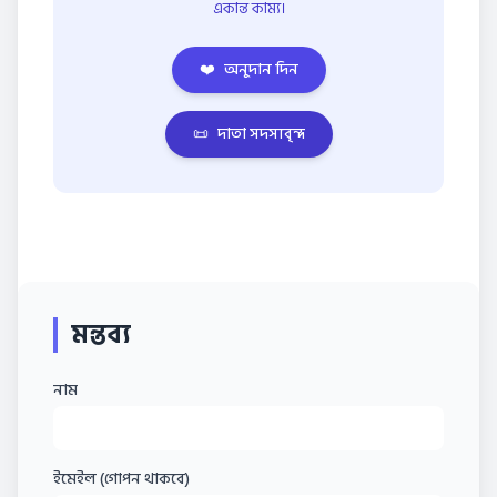
একান্ত কাম্য।
❤️
অনুদান দিন
📜
দাতা সদস্যবৃন্দ
মন্তব্য
নাম
ইমেইল (গোপন থাকবে)