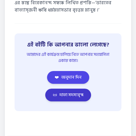
এর স্তম্ভে বিবেকানন্দ সম্বন্ধে লিখিত প্রশস্তি—’ভারতের
বাত্যাসৃজনী ঋষি ধর্মমহাসভার বৃহত্তম মানুষ ।’
এই বইটি কি আপনার ভালো লেগেছে?
আমাদের এই কার্যক্রম চালিয়ে নিতে আপনার সহযোগিতা
একান্ত কাম্য।
❤️
অনুদান দিন
📜
দাতা সদস্যবৃন্দ