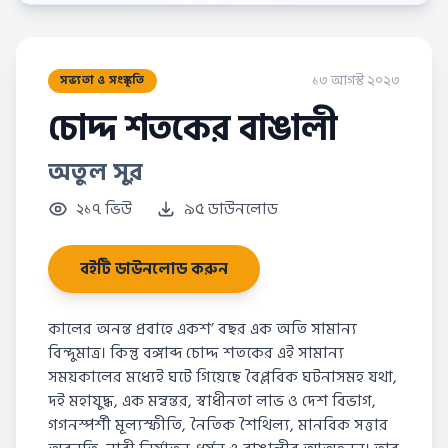
১৩ আগস্ট ২০২৩
সভ্যতা ও সংস্কৃতি
চোদ্দ শতকের বাঙালী
অতুল সুর
২১৭ ভিউ
৯৫ ডাউনলোড
বইটি ডাউনলোড করুন
কালের অনন্ত প্রবাহে একশ’ বছর এক অতি সামান্য
বিন্দুমাত্র। কিন্তু বঙ্গাব্দ চোদ্দ শতকের এই সামান্য
সময়কালের মধ্যেই ঘটে গিয়েছে বৈপ্লবিক ঘটনাসমহ যথা,
দই মহাযুদ্ধ, এক মন্বন্তর, স্বাধীনতা লাভ ও দেশ বিভাগ,
গগনস্পর্শী মূল্যস্ফীতি, নৈতিক শৈথিল্য, মানবিক সত্তার