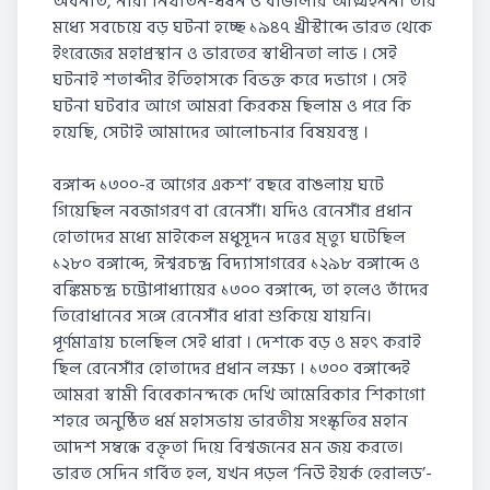
অবনতি, নারী নির্যাতন-ধর্ষন ও বাঙালীর আত্মহনন। তার
মধ্যে সবচেয়ে বড় ঘটনা হচ্ছে ১৯৪৭ খ্রীস্টাব্দে ভারত থেকে
ইংরেজের মহাপ্রস্থান ও ভারতের স্বাধীনতা লাভ । সেই
ঘটনাই শতাব্দীর ইতিহাসকে বিভক্ত করে দভাগে । সেই
ঘটনা ঘটবার আগে আমরা কিরকম ছিলাম ও পরে কি
হয়েছি, সেটাই আমাদের আলোচনার বিষয়বস্তু ।
বঙ্গাব্দ ১৩০০-র আগের একশ’ বছরে বাঙলায় ঘটে
গিয়েছিল নবজাগরণ বা রেনেসাঁ। যদিও রেনেসাঁর প্রধান
হোতাদের মধ্যে মাইকেল মধুসূদন দত্তের মৃত্যু ঘটেছিল
১২৮০ বঙ্গাব্দে, ঈশ্বরচন্দ্র বিদ্যাসাগরের ১২৯৮ বঙ্গাব্দে ও
বঙ্কিমচন্দ্র চট্টোপাধ্যায়ের ১৩০০ বঙ্গাব্দে, তা হলেও তাঁদের
তিরোধানের সঙ্গে রেনেসাঁর ধারা শুকিয়ে যায়নি।
পূর্ণমাত্রায় চলেছিল সেই ধারা । দেশকে বড় ও মহৎ করাই
ছিল রেনেসাঁর হোতাদের প্রধান লক্ষ্য । ১৩০০ বঙ্গাব্দেই
আমরা স্বামী বিবেকানন্দকে দেখি আমেরিকার শিকাগো
শহরে অনুষ্ঠিত ধর্ম মহাসভায় ভারতীয় সংস্কৃতির মহান
আদশ সম্বন্ধে বক্তৃতা দিয়ে বিশ্বজনের মন জয় করতে।
ভারত সেদিন গর্বিত হল, যখন পড়ল ‘নিউ ইয়র্ক হেরালড’-