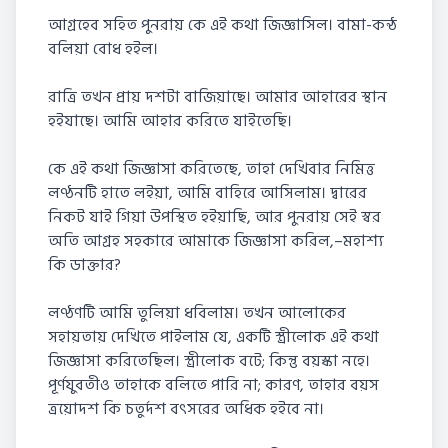
আগ্রহেব সহিত পুনরায় কে এই কথা জিজ্ঞাসিল। বামা-কন্ঠ
বলিয়া বোধ হইল।
রাত্রি তখন প্রায় দশটা বাজিয়াছে। আমার আহারের স্থান
হইযাছে। আমি আহার করিতে যাইতেছি।
কে এই কথা জিজ্ঞাসা করিতেছে, তাহা দেখিবার নিমিত্ত
লণ্ঠনটি হাতে লইয়া, আমি বাহিরে আসিলাম। দ্বারের
নিকট যাই গিয়া উপস্থিত হইয়াছি, আর পুনরায় সেই স্বর
অতি আগ্রহ সহকারে আমাকে জিজ্ঞাসা করিল,–মহাশ্য
কি ডাক্তার?
লণ্ঠণটি আমি তুলিয়া ধবিলাম। তখন আলোকের
সহায়তায় দেখিতে পাইলাম যে, একটি স্ত্রীলোক এই কথা
জিজ্ঞাসা করিতেছিল। স্ত্রীলোক বটে; কিন্তু বয়স্কা নহে।
পূর্ণযুবতীও তাহাকে বলিতে পারি না; কারণ, তাহার বয়স
ত্রয়োদশ কি চতুর্দশ বৎসরের অধিক হইবে না।