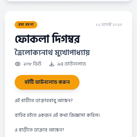
১২ আগস্ট ২০২৩
রম্য রচনা
ফোকলা দিগম্বর
ত্রৈলোক্যনাথ মুখোপাধ্যায়
২০৮ ভিউ
৯৫ ডাউনলোড
বইটি ডাউনলোড করুন
এই বাটীতে ডাক্তারবাবু আছেন?
বাহির হইতে একজন এই কথা জিজ্ঞাসা করিল।
এ বাড়ীতে ডাক্তার আছেন?