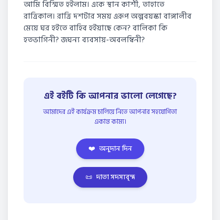
আমি বিস্মিত হইলাম। একে স্থান কাশী, তাহাতে
রাত্রিকাল। রাত্রি দশটার সময় এরূপ অল্পবয়স্কা বাঙ্গালীব
মেয়ে ঘর হইতে বাহিব হইয়াছে কেন? বালিকা কি
হতভাগিনী? জঘন্য ব্যবসায়-অবলম্বিনী?
এই বইটি কি আপনার ভালো লেগেছে?
আমাদের এই কার্যক্রম চালিয়ে নিতে আপনার সহযোগিতা
একান্ত কাম্য।
❤️
অনুদান দিন
📜
দাতা সদস্যবৃন্দ