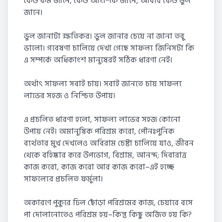
কেউ কম জানে, কেউ আংশিক জানে, আবার কেউ ভুল
জানে।
ভুল জানাটা ক্ষতিকর। ভুল জানার চেয়ে না জানা তবু
ভালো। গবেষণা চালিয়ে দেখা গেছে সাফল্য জিনিসটা কি
এ সম্পর্কে অধিকাংশ মানুষেরই সঠিক ধারণা নেই।
অর্থাৎ সাফল্য সবাই চায়। সবাই জানতে চায় সাফল্য
লাভের সহজ ও নিশ্চিত উপায়।
এ প্রচলিত ধারণা হলো, সাফল্য লাভের সহজ কোনো
উপায় নেই। অমানুষিক পরিশ্রম করো, পৌনঃপুনিক
ব্যর্থতার মুখ দেখলেও অবিরাম চেষ্টা চালিয়ে যাও, জীবন
থেকে বহিষ্কার করে উপভোগ, বিশ্রাম, আনন্দ; দিবারাত্র
কাজ করো, কাজ করো আর কাজ করো–এই হচ্ছে
সাফল্যের প্রচলিত ফর্মুলা।
অকারণে পুকুরে ঢিল ছোঁড়া পরিশ্রমের কাজ, চেয়ারে বসে
পা দোলানোতেও পরিশ্রম হয়–কিন্তু কিছু অর্জিত হয় কি?