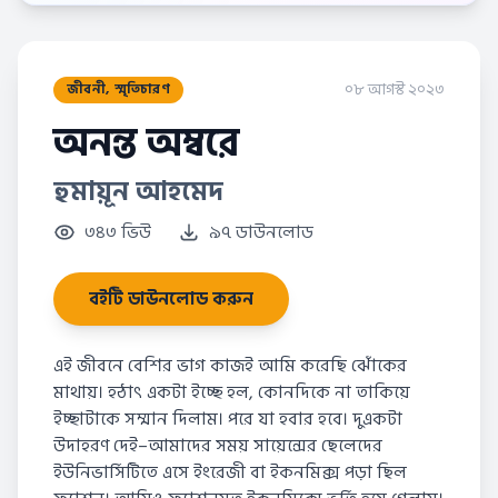
০৮ আগস্ট ২০২৩
জীবনী, স্মৃতিচারণ
অনন্ত অম্বরে
হুমায়ূন আহমেদ
৩৪৩ ভিউ
৯৭ ডাউনলোড
বইটি ডাউনলোড করুন
এই জীবনে বেশির ভাগ কাজই আমি করেছি ঝোঁকের
মাথায়। হঠাৎ একটা ইচ্ছে হল, কোনদিকে না তাকিয়ে
ইচ্ছাটাকে সম্মান দিলাম। পরে যা হবার হবে। দুএকটা
উদাহরণ দেই–আমাদের সময় সায়েন্সের ছেলেদের
ইউনিভার্সিটিতে এসে ইংরেজী বা ইকনমিক্স পড়া ছিল