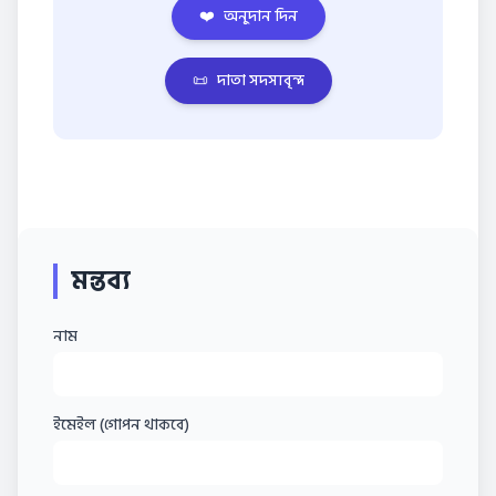
❤️
অনুদান দিন
📜
দাতা সদস্যবৃন্দ
মন্তব্য
নাম
ইমেইল (গোপন থাকবে)