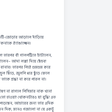
চটি-জোড়ার আড়ালে দাঁড়িয়ে
কনাকে ঠ্যাঙাচ্ছেন।
 তারপর বাঁ গালপট্টিতে চাঁটালেন,
ন– আদা লঙ্কা দিয়ে ছেঁচব!
 বানাব। তারপর পিঠে গুমগুম করে
 ছিঁড়ে, জুলপি ধরে ছুঁড়ে ফেলে
াকে শ্রদ্ধা না করে পারল না।
ভীষণ না রাগলে পিসিমার নাক খনো
 হাওয়া! খোকনটারও যা বুদ্ধি! এত
মা পড়েছেন, আচারের জন্য তার এদিক
ছন দিক, মনেও গজালো না যে একটু