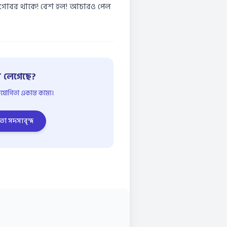
যদি গোবর থাকে! বেশ হল! আচারও পেল
 লেগেছে?
োগিতা একান্ত কাম্য।
তা সদস্যবৃন্দ