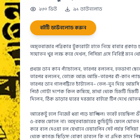
২৩০ ভিউ
৯১ ডাউনলোড
বইটি ডাউনলোড করুন
অমৃতবাজার পত্রিকার টুকরোটা হাতে নিয়ে বাবার প্রকাণ্ড 
সঘোতন খুব লক্ষ করে দেখল, পিসিমা এসে নিবিষ্ট মনে থো
প্রথমে ডান কান প্যাঁচালেন, তারপর বললেন, হতভাগা ছেলে!
তারপর বললেন, তোকে আজ আমি–তারপর বাঁ-কান প্যাচালে
তারপর ডান গালপট্টিতে চাঁটালেন– তেল-নুন দিয়ে আমসি
পিঠে গোটা দশেক কিল কষিয়ে, মাথা থেকে চিমটি চিমটি চুল
দিলেন, ঠিক ভাড়ার ঘরের দরজার বাইরে! টিপ দেখে ঘোতন ত
আরেকটু হলে নিজেই ধরা পড়ে যাচ্ছিল। তবেই হয়েছিল! 
ও-রকম ফোলে না। অমৃতবাজারের কুচিটুচি ফেলে ঘোতন তো
করে বলে দেওয়া হল যেখানে হেয়ারপিন সেই পর্যন্ত পিসি
থেকে কাগজ ছিড়িস! বোকা ভাবলে কি না এদিক মানে পি