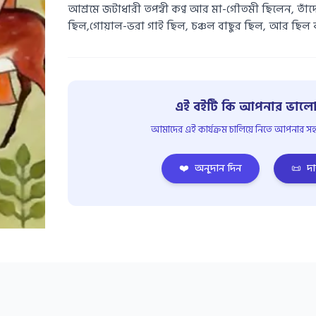
আশ্রমে জটাধারী তপন্বী কণ্ব আর মা-গৌতমী ছিলেন, তাঁ
ছিল,গোয়াল-ভরা গাই ছিল, চঞ্চল বাছুর ছিল, আর ছিল
এই বইটি কি আপনার ভালো
আমাদের এই কার্যক্রম চালিয়ে নিতে আপনার সহয
❤️
অনুদান দিন
📜
দা