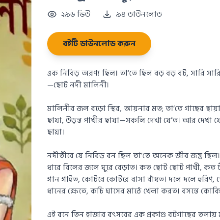
২৯৬ ভিউ
৯৪ ডাউনলোড
বইটি ডাউনলোড করুন
এক নিবিড় অরণ্য ছিল। তা’তে ছিল বড় বড় বট, সারি সারি
—ছোট নদী মালিনী।
মালিনীর জল বড়ো স্থির, আয়নার মত; তা’তে গাছের ছায়
ছায়া, উড়ন্ত পাখীর ছায়া—সকলি দেখা যে’ত। আর দেখা 
ছায়া।
নদীতীরে যে নিবিড় বন ছিল তা’তে অনেক জীব জন্তু ছিল
ধারে বিলের জলে ঘুরে বেড়াত। কত ছোট ছোট পাখী, কত ট
গান গাইত, কোটরে কোটরে বাসা বাঁধত। দলে দলে হরিণ, 
ধানের ক্ষেতে, কচি ঘাসের মাঠে খেলা করত। বসন্তে কোকিল
এই বনে তিন হাজার বৎসরের এক প্রকাণ্ড বটগাছের তলায় ম