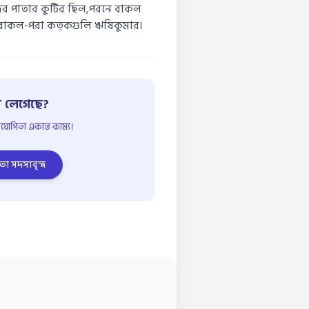
দের পাতার কুটির ছিল,পরনে বাকল
 বাকল-পরা কত্কগুলি ঋষিকুমার।
 লেগেছে?
োগিতা একান্ত কাম্য।
তা সদস্যবৃন্দ