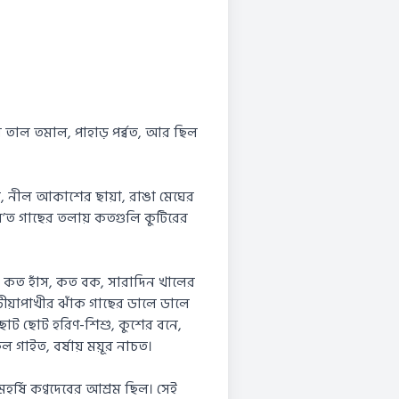
 তাল তমাল, পাহাড় পর্ব্বত, আর ছিল
া, নীল আকাশের ছায়া, রাঙা মেঘের
যে’ত গাছের তলায় কতগুলি কুটিরের
। কত হাঁস, কত বক, সারাদিন খালের
ীয়াপাখীর ঝাঁক গাছের ডালে ডালে
ছোট ছোট হরিণ-শিশু, কুশের বনে,
 গাইত, বর্ষায় ময়ূর নাচত।
হর্ষি কণ্বদেবের আশ্রম ছিল। সেই