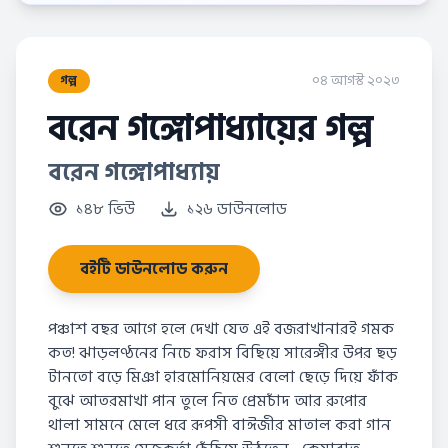
০৪ আগস্ট ২০২৩
গল্প
বরেন গঙ্গোপাধ্যায়ের গল্প
বরেন গঙ্গোপাধ্যায়
১৪৮ ভিউ
১২৬ ডাউনলোড
বইটি ডাউনলোড করুন
পঞ্চাশ বছর আগে হলে দেখা যেত এই বজরাখানারই গমক
কত! ঝাড়লণ্ঠনের নিচে ফরাস বিছিয়ে সারেঙ্গীর উপর ছড়
টানতো বড়ে মিঞা হারমোনিয়মের বেলো ছেড়ে দিয়ে ফাঁক
বুঝে আতরমাখা পান তুলে নিত প্রেমচাঁদ আর রুপোর
থালা সামনে মেলে ধরে রূপসী বাঈজীর মাতাল করা গান