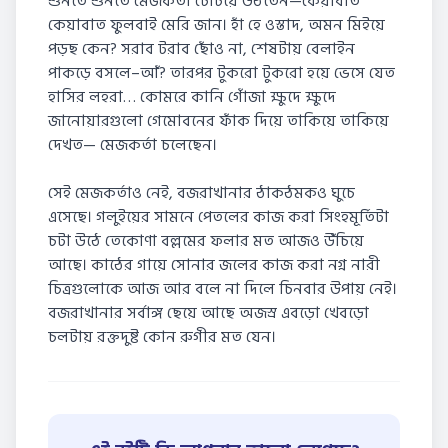
শুনতে শুনতে মেজকর্তা চেঁচিয়ে উঠতেন—কেয়াবাত
কেয়াবাত ফুলবাই মেরি জান। হাঁ হে ওস্তাদ, অমন মিইয়ে
পড়ছ কেন? সরাব টরাব ছোঁও না, শেষটায় বেলাইন
পাকড়ে বসলে–আঁ? তারপর টুকরো টুকরো হয়ে ভেসে যেত
হাসির লহরা… কোমরে কানি গোঁজা ক্ষুদে ক্ষুদে
জানোয়ারগুলো গেমোবনের ফাঁক দিয়ে তাকিয়ে তাকিয়ে
দেখত— মেজকর্তা চলেছেন।
সেই মেজকর্তাও নেই, বজরাখানার ঠাকঠমকও ঘুচে
এসেছে। গলুইয়ের সামনে পেতলের কাজ করা সিংহমূর্তিটা
চটা উঠে তেকোণা বল্লমের ফলার মত আজও উঁচিয়ে
আছে। কাঠের গায়ে সোনার জলের কাজ করা নগ্ন নারী
চিত্রগুলোকে আজ আর বলে না দিলে চিনবার উপায় নেই।
বজরাখানার সর্বাঙ্গ ছেয়ে আছে অজস্র এবড়ো খেবড়ো
চলটায় রক্তদুষ্ট কোন রুগীর মত যেন।