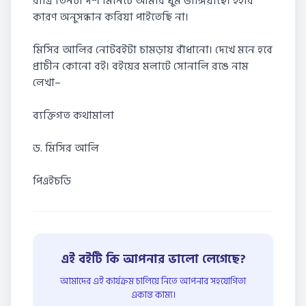
রাত্রি তিনটা দশ মিনিটে আমার ঘুম ভাঙ্গিয়াছে। ইহার
কারণ অনুসন্ধান করিয়া পাইতেছি না।
মিসির আলির নোটবইটা চামড়ায় বাঁধানো। দেখে মনে হবে
প্রাচীন কোনো বই। বইয়ের মলাটে সোনালি রঙে নাম
লেখা–
ব্যক্তিগত কথামালা
ড. মিসির আলি
পিএইচডি
এই বইটি কি আপনার ভালো লেগেছে?
আমাদের এই কার্যক্রম চালিয়ে নিতে আপনার সহযোগিতা
একান্ত কাম্য।