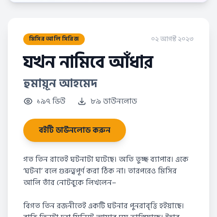
০২ আগস্ট ২০২৩
মিসির আলি সিরিজ
যখন নামিবে আঁধার
হুমায়ূন আহমেদ
১৯৭ ভিউ
৮৯ ডাউনলোড
বইটি ডাউনলোড করুন
গত তিন রাতেই ঘটনাটা ঘটেছে। অতি তুচ্ছ ব্যাপার। একে
‘ঘটনা’ বলে গুরুত্বপূর্ণ করা ঠিক না। তারপরেও মিসির
আলি তাঁর নোটবুকে লিখলেন–
বিগত তিন রজনীতেই একটি ঘটনার পুনরাবৃত্তি হইয়াছে।