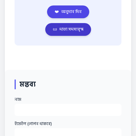
❤️
অনুদান দিন
📜
দাতা সদস্যবৃন্দ
মন্তব্য
নাম
ইমেইল (গোপন থাকবে)