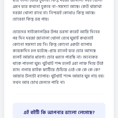
ঘরে তালা ভেঙে ঢুকবে। কিন্তু দরজা জানালা সবই খোলা
এমন ঘরে কখনো ঢুকবে না–সমস্যা আছে। কেউ খামাখা
দরজা খোলা রাখে না। নিশ্চয়ই কোথাও কিন্তু আছে।
চোরেরা কিন্তু ভয় পায়।
চোরদের সাইকোলজির উপর ভরসা করেই আমি দিনের
পর দিন দরজা জানালা খোলা রেখে ঘুমাই কখনোই
কোনো সমস্যা হয় নি। কিন্তু কোনো একটা ব্যাপার
কয়েকদিন হল ঘটেছে–প্রায় রাতেই ঘরে চোর আসছে
বলেই আমার ধারণা। চোর ধরতে পারছি না। অনেকের
থাকে পাতলা ঘুম। খুটখাট শব্দ হলেই এরা লাফ দিয়ে উঠে
বসে। গলায় মাইক ফাটিয়ে চেঁচিয়ে ওঠে-কে কে কে কে?
আমার উলটো ব্যাপার। খুটখাট শব্দে আমার ঘুম গাঢ় হয়।
তখন আর চোখ মেলতে পারি না।
এই বইটি কি আপনার ভালো লেগেছে?