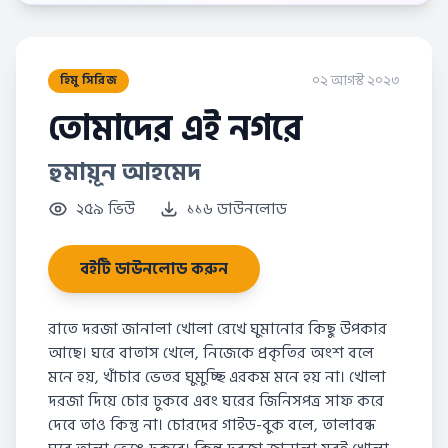
০২ আগস্ট ২০২৩
হিমু সিরিজ
তোমাদের এই নগরে
হুমায়ূন আহমেদ
২৫৯ ভিউ
১১৬ ডাউনলোড
বইটি ডাউনলোড করুন
রাতে দরজা জানালা খোলা রেখে ঘুমানোর কিছু উপকার
আছে। ঘরে বাতাস খেলে, নিজেকে প্রকৃতির অংশ বলে
মনে হয়, খাঁচার ভেতর ঘুমুচ্ছি এরকম মনে হয় না। খোলা
দরজা দিয়ে চোর ঢুকবে এবং ঘরের জিনিসপত্র সাফ করে
দেবে তাও কিন্তু না। চোরদের গাইড-বুক বলে, তালাবন্ধ